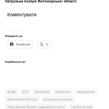
Патрульна поліція Житомирської області
Коментувати
Поширити це:
Facebook
X
Подобається це:
ДСНС
ДТП
Житомир
Кримінал
Нацполіція
Небезпечні об'єкти
Патрульна поліція
Порушення Правил дорожнього руху
Травмування