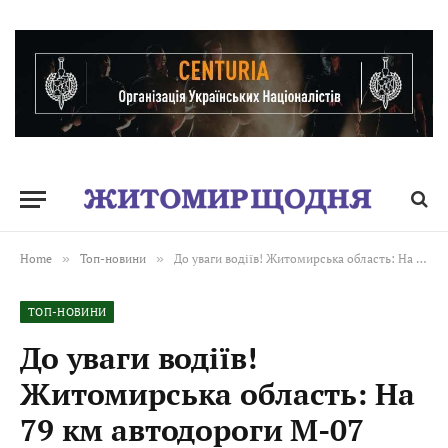
Home
»
Топ-новини
»
До уваги водіїв! Житомирська область: На 79 км автодороги М-07 Київ — Ковель — Ягодин відбулася ДТП з потерпілими
ТОП-НОВИНИ
До уваги водіїв!
Житомирська область: На
79 км автодороги М-07