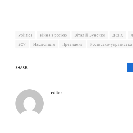
Politics
війна з росією
Віталій Бунечко
ДСНС
ЗСУ
Нацполіція
Президент
Російсько-українська
SHARE.
editor