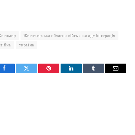
Житомир
Житомирська обласна військова адміністрація
 війна
Україна
Facebook
Twitter
Pinterest
LinkedIn
Tumblr
Email