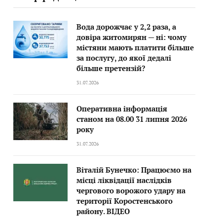
Вода дорожчає у 2,2 раза, а
довіра житомирян — ні: чому
містяни мають платити більше
за послугу, до якої дедалі
більше претензій?
31.07.2026
Оперативна інформація
станом на 08.00 31 липня 2026
року
31.07.2026
Віталій Бунечко: Працюємо на
місці ліквідації наслідків
чергового ворожого удару на
території Коростенського
району. ВІДЕО