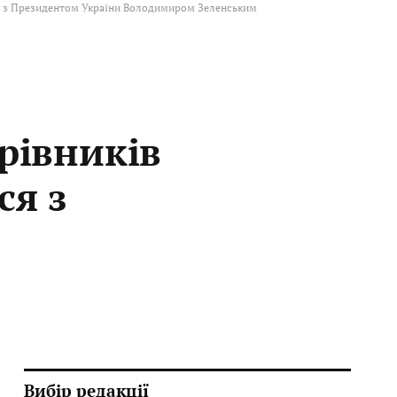
сся з Президентом України Володимиром Зеленським
ерівників
ся з
Вибір редакції