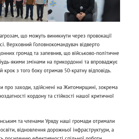
агрозам, що можуть виникнути через провокації
усі. Верховний Головнокомандувач відверто
донних громад та запевнив, що військово-політичне
будь-якими змінами на прикордонні та впроваджує
й крок з того боку отримав 50-кратну відповідь.
и про заходи, здійснені на Житомирщині, зокрема
ноздатності кордону та стійкості нашої критичної
енським та членами Уряду наші громади отримали
 освіти, відновлення дорожньої інфраструктури, а
уть посиленню ефективності спільної роботи