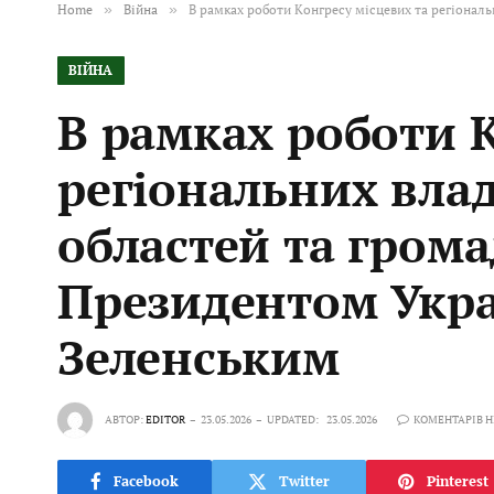
Home
»
Війна
»
В рамках роботи Конгресу місцевих та регіонал
ВІЙНА
В рамках роботи К
регіональних влад
областей та грома
Президентом Укр
Зеленським
АВТОР:
EDITOR
23.05.2026
UPDATED:
23.05.2026
КОМЕНТАРІВ 
Facebook
Twitter
Pinterest