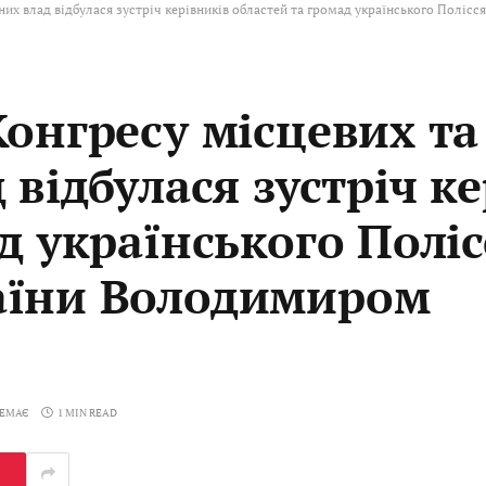
ьних влад відбулася зустріч керівників областей та громад українського Полі
онгресу місцевих та
 відбулася зустріч к
д українського Поліс
аїни Володимиром
НЕМАЄ
1 MIN READ