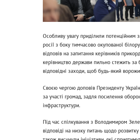
Особливу увагу приділили потенційним з
росії з боку тимчасово окупованої білор
відповів на запитання керівників прикор
керівництво держави пильно стежить за 
відповідні заходи, щоб будь-який ворожи
Своєю чергою доповів Президенту Україн
за участі громад, задля посилення оборо
інфраструктури.
Під час спілкування з Володимиром Зел
відповіді на низку питань щодо розвитку
також висунули ініціативи, які сприятим