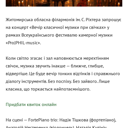
Житомирська обласна філармонія ім. С. Ріхтера запрошує
на концерт «Вечір класичної музики при свічках» у
рамках Всеукраїнського фестивалю камерної музики
«Pro|PHIL-music».
Коли світло згасає і зал наповнюється мерехтінням
свічок, музика звучить інакше — ближче, глибше,
відвертіше. Це буде вечір тонких відтінків і справжнього
діалогу інструментів. Без поспіху. Без зайвого. Лише
класика, що торкається найпотаємнішого.
Придбати квиток онлайн
На сцені — FortePiano trio: Надія Тішкова (фортепіано),
Анатолій Нестеренко (віолончель), Наталія Кулініч