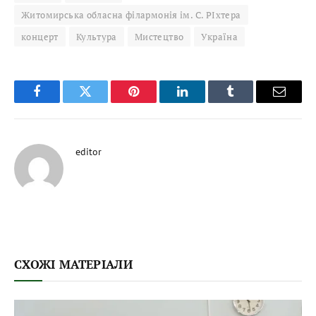
Житомирська обласна філармонія ім. С. РІхтера
концерт
Культура
Мистецтво
Україна
Facebook
Twitter
Pinterest
LinkedIn
Tumblr
Email
editor
СХОЖІ МАТЕРІАЛИ