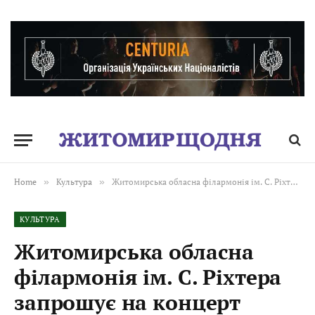
Home
»
Культура
»
Житомирська обласна філармонія ім. С. Ріхтера запрошує на концерт «Вечір класичної музики при свічках»
КУЛЬТУРА
Житомирська обласна
філармонія ім. С. Ріхтера
запрошує на концерт