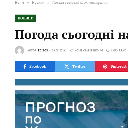
Home
»
Новини
»
Погода сьогодні на Житомирщині
НОВИНИ
Погода сьогодні
АВТОР:
EDITOR
24.05.2026
КОМЕНТАРІВ НЕМАЄ
1 MIN READ
Facebook
Twitter
Pinterest