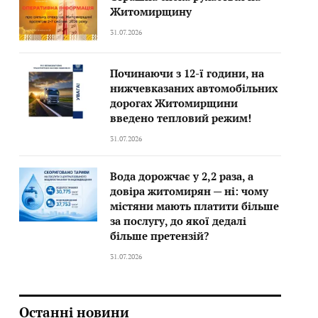
Житомирщину
31.07.2026
Починаючи з 12-ї години, на
нижчевказаних автомобільних
дорогах Житомирщини
введено тепловий режим!
31.07.2026
Вода дорожчає у 2,2 раза, а
довіра житомирян — ні: чому
містяни мають платити більше
за послугу, до якої дедалі
більше претензій?
31.07.2026
Останні новини