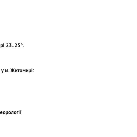
рі 23..25°.
 у м. Житомирі:
еорології