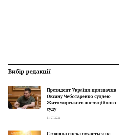
Вибір редакції
Президент України призначив
Оксану Чеботаренко суддею
Житомирського апеляційного
суду
31.07.2026
Страшна спека рухається на