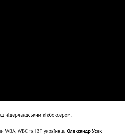
ад нідерландським кікбоксером.
ями WBA, WBC та IBF українець
Олександр Усик