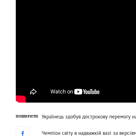
Українець здобув дострокову перемогу н
ПОШИРИТИ
Чемпіон світу в надважкій вазі за версі