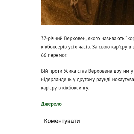
37-річний Верховен, якого називають “ко
кікбоксерів усіх часів. За свою кар’єру в
66 перемог.
Бій проти Усика став Верховена другим у
нідерландець у другому раунді нокаутув
кар’єру в кікбоксингу.
Джерело
Коментувати