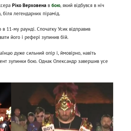
оксера
Ріко Верховена
в
бою
, який відбувся в ніч
а, біля легендарних пірамід.
в 11-му раунді. Спочатку Усик відправив
вати його і рефері зупинив бій.
аїнцю дуже сильний опір і, ймовірно, навіть
мент зупинки бою. Однак Олександр завершив усе