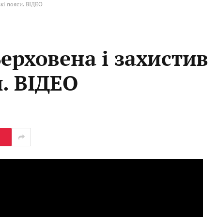
кі пояси. ВІДЕО
ерховена і захистив
. ВІДЕО