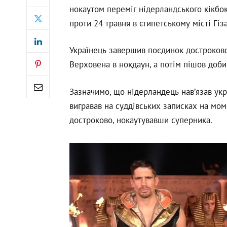
нокаутом переміг нідерландського кікб
проти 24 травня в єгипетському місті Гіз
Українець завершив поєдинок достроково 
Верховена в нокдаун, а потім пішов доби
Зазначимо, що нідерландець нав’язав укр
вигравав на суддівських записках на мо
достроково, нокаутувавши суперника.