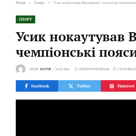
Home
»
Спорт
»
Усик нокаутував Верховена і захистив чемпіонсь
СПОРТ
Усик нокаутував В
чемпіонські пояси
АВТОР:
EDITOR
24.05.2026
КОМЕНТАРІВ НЕМАЄ
2 MINS READ
Facebook
Twitter
Pinterest