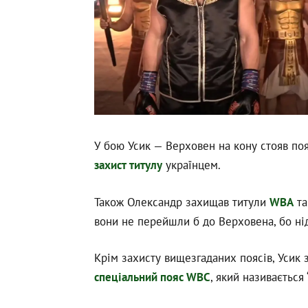
У бою Усик — Верховен на кону стояв по
захист титулу
українцем.
Також Олександр захищав титули
WBA
т
вони не перейшли б до Верховена, бо нід
Крім захисту вищезгаданих поясів, Усик
спеціальний пояс WBC
, який називається 