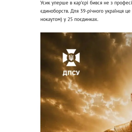
Усик уперше в кар’єрі бився не з профес
єдиноборств. Для 39-річного українця це
нокаутом) у 25 поєдинках.