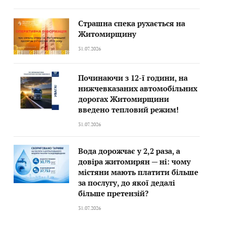
Страшна спека рухається на
Житомирщину
31.07.2026
Починаючи з 12-ї години, на
нижчевказаних автомобільних
дорогах Житомирщини
введено тепловий режим!
31.07.2026
Вода дорожчає у 2,2 раза, а
довіра житомирян — ні: чому
містяни мають платити більше
за послугу, до якої дедалі
більше претензій?
31.07.2026