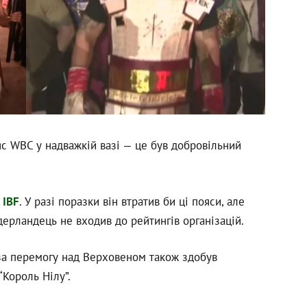
яс WBC у надважкій вазі — це був добровільний
а
IBF
. У разі поразки він втратив би ці пояси, але
ерландець не входив до рейтингів організацій.
 за перемогу над Верховеном також здобув
“Король Нілу”.