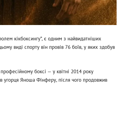
ролем кікбоксингу”, є одним з найвидатніших
 цьому виді спорту він провів 76 боїв, у яких здобув
 професійному боксі — у квітні 2014 року
ав угорця Яноша Фінферу, після чого продовжив