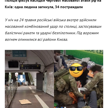
Поліція фіксує наслідки чергової масованої атаки рф на
Київ: одна людина загинула, 34 постраждали
У ніч на 24 травня російські війська вкотре здійснили
масований комбінований удар по столиці, застосувавши
балістичні ракети та ударні безпілотники. Під ворожим
вогнем опинилися всі райони Києва.