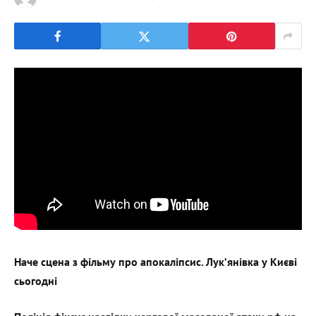
Наче сцена з фільму про апокаліпсис. Лукʼянівка у Києві
сьогодні