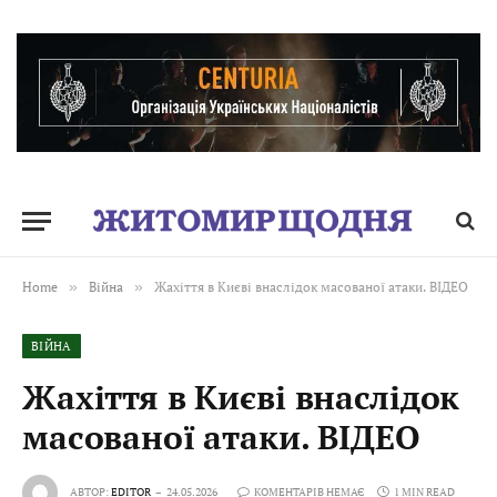
Home
»
Війна
»
Жахіття в Києві внаслідок масованої атаки. ВІДЕО
ВІЙНА
Жахіття в Києві внаслідок
масованої атаки. ВІДЕО
АВТОР:
EDITOR
24.05.2026
КОМЕНТАРІВ НЕМАЄ
1 MIN READ