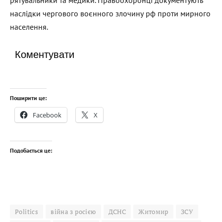
рятувальники та медики. Правоохоронці документують
наслідки чергового воєнного злочину рф проти мирного
населення.
Коментувати
Поширити це:
Facebook
X
Подобається це:
Politics
війна з росією
ДСНС
Житомир
ЗСУ