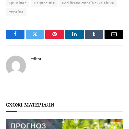
Кримінал
Нацполіція
Російсько-українська війна
Україна
Facebook
Twitter
Pinterest
LinkedIn
Tumblr
Email
editor
СХОЖІ МАТЕРІАЛИ