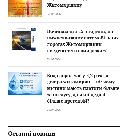
Житомирщину
31.07.2026
Починаючи з 12-ї години, на
нижчевказаних автомобільних
дорогах Житомирщини
введено тепловий режим!
31.07.2026
Вода дорожчає у 2,2 раза, а
довіра житомирян — ні: чому
містяни мають платити більше
за послугу, до якої дедалі
більше претензій?
31.07.2026
Останні новини