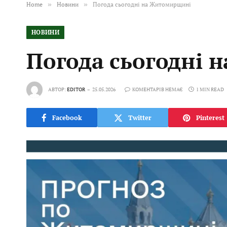
Home
»
Новини
»
Погода сьогодні на Житомирщині
НОВИНИ
Погода сьогодні
АВТОР:
EDITOR
25.05.2026
КОМЕНТАРІВ НЕМАЄ
1 MIN READ
Facebook
Twitter
Pinterest