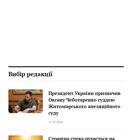
Вибір редакції
Президент України призначив
Оксану Чеботаренко суддею
Житомирського апеляційного
суду
31.07.2026
Страшна спека рухається на