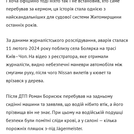
І хоча офіційно тоді ніхто так і не встановив, хто саме
перебував за кермом, ця історія стала однією з
найскандальніших для судової системи Житомирщини
останніх років.
За даними журналістського розслідування, аварія сталася
11 лютого 2024 року поблизу села Болярка на трасі
Київ–Чоп. На відео з реєстратора, яке отримали
журналісти, видно небезпечні маневри автомобіля між
смугами руху, після чого Nissan вилетів у кювет та
врізався у дерева.
Після ДТП Роман Борисюк перебував на задньому
сидінні машини та заявляв, що водій нібито втік, а його
прізвища він не знає. При цьому на водійській подушці
безпеки були помітні сліди крові, а у салоні — кілька
порожніх пляшок з-під Jägermeister.