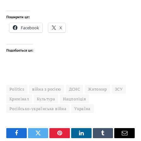
Поширити це:
Facebook
X
Подобається це:
Politics
війна з росією
ДСНС
Житомир
ЗСУ
Кримінал
Культура
Нацполіція
Російсько-українська війна
Україна
Facebook
Twitter
Pinterest
LinkedIn
Tumblr
Email