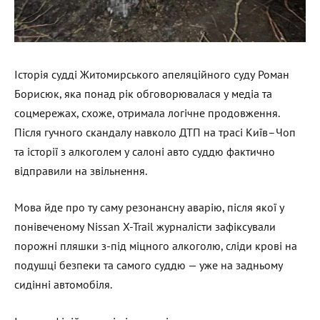
Історія судді Житомирського апеляційного суду Роман
Борисюк, яка понад рік обговорювалася у медіа та
соцмережах, схоже, отримала логічне продовження.
Після гучного скандалу навколо ДТП на трасі Київ–Чоп
та історії з алкоголем у салоні авто суддю фактично
відправили на звільнення.
Мова йде про ту саму резонансну аварію, після якої у
понівеченому Nissan X-Trail журналісти зафіксували
порожні пляшки з-під міцного алкоголю, сліди крові на
подушці безпеки та самого суддю — уже на задньому
сидінні автомобіля.