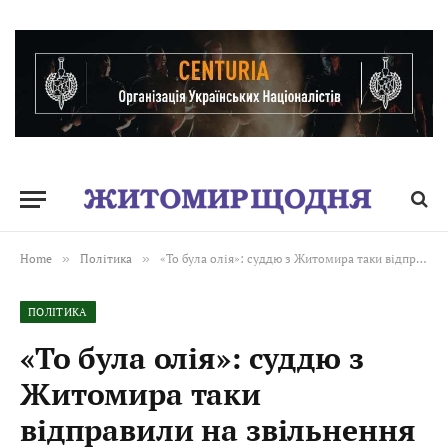
Home
»
Політика
»
«То була олія»: суддю з Житомира таки відправили на звільнення після скандалу з алкоголем, ДТП та «Єгерем» у салоні
ПОЛІТИКА
«То була олія»: суддю з
Житомира таки
відправили на звільнення