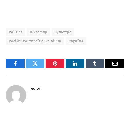
Politics
Житомир
Культура
Російсько-українська війна
Україна
Facebook
Twitter
Pinterest
LinkedIn
Tumblr
Email
editor