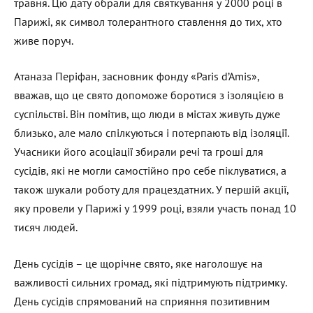
травня. Цю дату обрали для святкування у 2000 році в
Парижі, як символ толерантного ставлення до тих, хто
живе поруч.
Атаназа Періфан, засновник фонду «Paris d’Amis»,
вважав, що це свято допоможе боротися з ізоляцією в
суспільстві. Він помітив, що люди в містах живуть дуже
близько, але мало спілкуються і потерпають від ізоляції.
Учасники його асоціації збирали речі та гроші для
сусідів, які не могли самостійно про себе піклуватися, а
також шукали роботу для працездатних. У першій акції,
яку провели у Парижі у 1999 році, взяли участь понад 10
тисяч людей.
День сусідів – це щорічне свято, яке наголошує на
важливості сильних громад, які підтримують підтримку.
День сусідів спрямований на сприяння позитивним