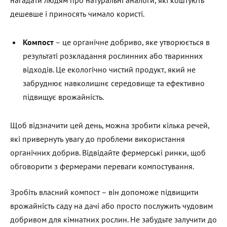
нагадати людям про натуральні аналоги, які коштують
дешевше і приносять чимало користі.
Компост
– це органічне добриво, яке утворюється в
результаті розкладання рослинних або тваринних
відходів. Це екологічно чистий продукт, який не
забруднює навколишнє середовище та ефективно
підвищує врожайність.
Щоб відзначити цей день, можна зробити кілька речей,
які привернуть увагу до проблеми використання
органічних добрив. Відвідайте фермерські ринки, щоб
обговорити з фермерами переваги компостування.
Зробіть власний компост – він допоможе підвищити
врожайність саду на дачі або просто послужить чудовим
добривом для кімнатних рослин. Не забудьте залучити до