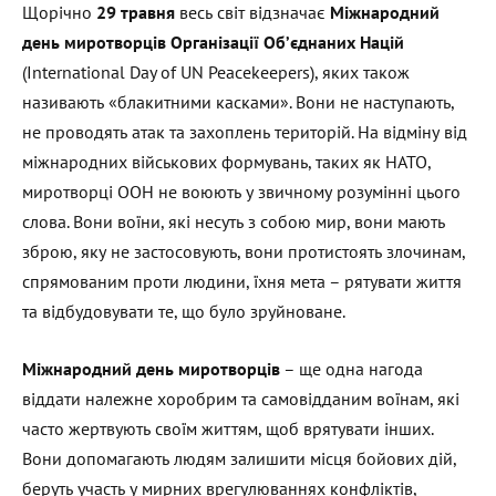
Щорічно
29 травня
весь світ відзначає
Міжнародний
день миротворців Організації Об’єднаних Націй
(International Day of UN Peacekeepers), яких також
називають «блакитними касками». Вони не наступають,
не проводять атак та захоплень територій. На відміну від
міжнародних військових формувань, таких як НАТО,
миротворці ООН не воюють у звичному розумінні цього
слова. Вони воїни, які несуть з собою мир, вони мають
зброю, яку не застосовують, вони протистоять злочинам,
спрямованим проти людини, їхня мета – рятувати життя
та відбудовувати те, що було зруйноване.
Міжнародний день миротворців
– ще одна нагода
віддати належне хоробрим та самовідданим воїнам, які
часто жертвують своїм життям, щоб врятувати інших.
Вони допомагають людям залишити місця бойових дій,
беруть участь у мирних врегулюваннях конфліктів,