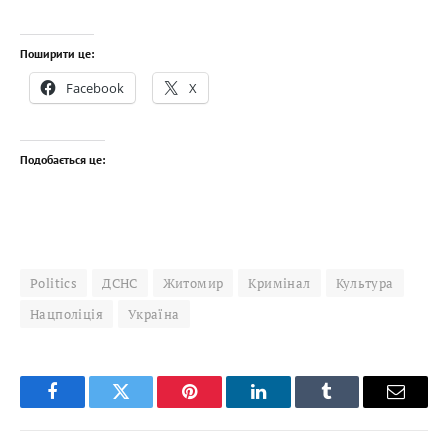
Поширити це:
Facebook
X
Подобається це:
Politics
ДСНС
Житомир
Кримінал
Культура
Нацполіція
Україна
Facebook
Twitter
Pinterest
LinkedIn
Tumblr
Email