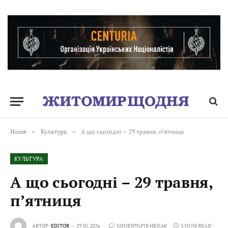
Home
»
Культура
»
А що сьогодні – 29 травня, пʼятниця
КУЛЬТУРА
А що сьогодні – 29 травня,
пʼятниця
АВТОР:
EDITOR
29.05.2026
КОМЕНТАРІВ НЕМАЄ
3 MINS READ