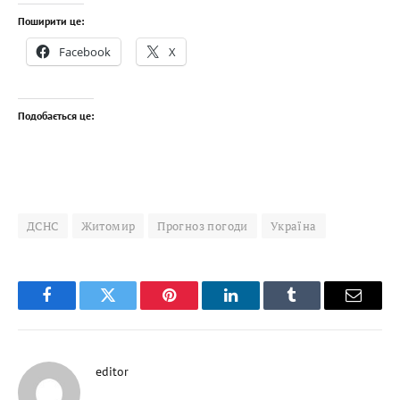
Поширити це:
Facebook
X
Подобається це:
ДСНС
Житомир
Прогноз погоди
Україна
Facebook
Twitter
Pinterest
LinkedIn
Tumblr
Email
editor