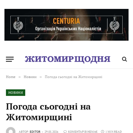
Home
»
Новини
»
Погода сьогодні на Житомирщині
НОВИНИ
Погода сьогодні на
Житомирщині
АВТОР:
EDITOR
29.05.2026
КОМЕНТАРІВ НЕМАЄ
1 MIN READ