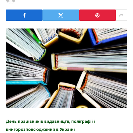
День працівників видавництв, поліграфії і
книгорозповсюдження в Україні