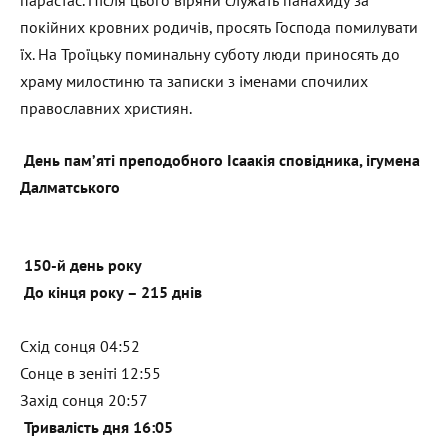
парастас. Після цього віряни служать панахиду за
покійних кровних родичів, просять Господа помилувати
їх. На Троїцьку поминальну суботу люди приносять до
храму милостиню та записки з іменами спочилих
православних християн.
День пам’яті преподобного Ісаакія сповідника, ігумена
Далматського
150-й день року
До кінця року – 215 днів
Схід сонця 04:52
Сонце в зеніті 12:55
Захід сонця 20:57
Тривалість дня 16:05