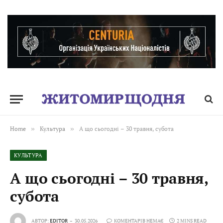
Home
»
Культура
»
А що сьогодні – 30 травня, субота
КУЛЬТУРА
А що сьогодні – 30 травня,
субота
АВТОР:
EDITOR
30.05.2026
КОМЕНТАРІВ НЕМАЄ
2 MINS READ