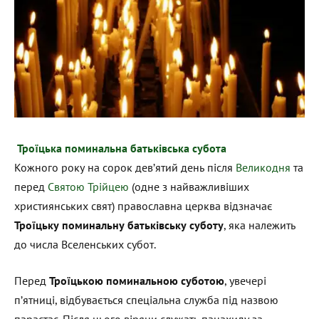
Троїцька поминальна батьківська субота
Кожного року на сорок дев’ятий день після
Великодня
та
перед
Святою Трійцею
(одне з найважливіших
християнських свят) православна церква відзначає
Троїцьку поминальну батьківську суботу
, яка належить
до числа Вселенських субот.
Перед
Троїцькою поминальною суботою
, увечері
п’ятниці, відбувається спеціальна служба під назвою