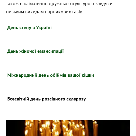
також є кліматично дружньою культурою завдяки
низьким викидам парникових газів. ​
День степу в Україні
День жіночої емансипації
Міжнародний день обіймів вашої кішки
Всесвітній день розсіяного склерозу