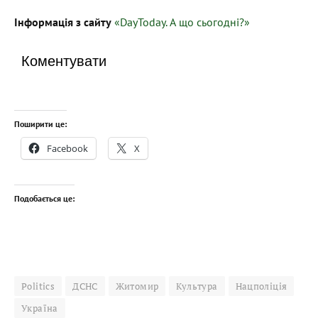
Інформація з сайту
«DayToday. А що сьогодні?»
Коментувати
Поширити це:
Facebook
X
Подобається це:
Politics
ДСНС
Житомир
Культура
Нацполіція
Україна