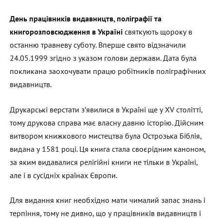
День працівників видавництв, поліграфії та
книгорозповсюдження в Україні
святкують щороку в
останню травневу суботу. Вперше свято відзначили
24.05.1999 згідно з указом голови держави. Дата була
покликана заохочувати працю робітників поліграфічних
видавництв.
Друкарські верстати з’явилися в Україні ще у XV столітті,
тому друкова справа має власну давню історію. Дійсним
витвором книжкового мистецтва була Острозька Біблія,
видана у 1581 році. Ця книга стала своєрідним каноном,
за яким видавалися релігійні книги не тільки в Україні,
але і в сусідніх країнах Європи.
Для видання книг необхідно мати чималий запас знань і
терпіння, тому не дивно, що у працівників видавництв і