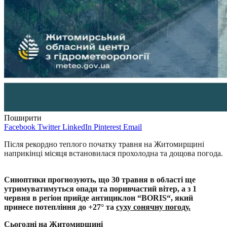
Поширити
Facebook
Twitter
LinkedIn
Pinterest
Email
Після рекордно теплого початку травня на Житомирщині
наприкінці місяця встановилася прохолодна та дощова погода.
Синоптики прогнозують, що 30 травня в області ще
утримуватимуться опади та поривчастий вітер, а з 1
червня в регіон прийде антициклон “
BORIS
“, який
принесе потепління до +27° та
суху сонячну погоду.
Сьогодні на Житомирщині