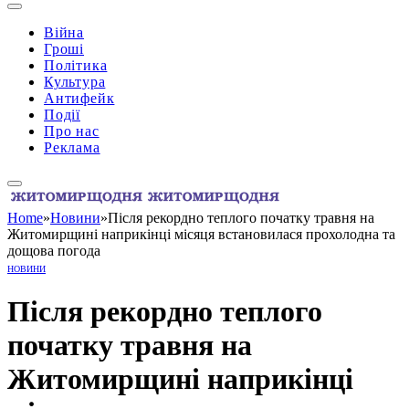
Війна
Гроші
Політика
Культура
Антифейк
Події
Про нас
Реклама
Home
»
Новини
»
Після рекордно теплого початку травня на
Житомирщині наприкінці місяця встановилася прохолодна та
дощова погода
НОВИНИ
Після рекордно теплого
початку травня на
Житомирщині наприкінці