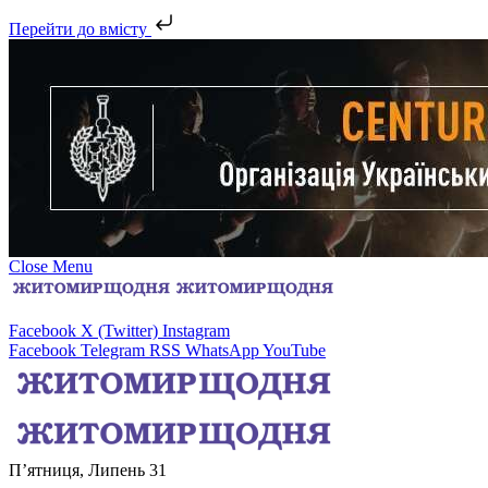
Перейти до вмісту
Close Menu
Facebook
X (Twitter)
Instagram
Facebook
Telegram
RSS
WhatsApp
YouTube
П’ятниця, Липень 31