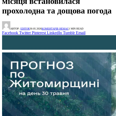
місяця встановилася
прохолодна та дощова погода
АВТОР:
EDITOR
30.05.2026
КОМЕНТАРІВ НЕМАЄ
1 MIN READ
Facebook
Twitter
Pinterest
LinkedIn
Tumblr
Email