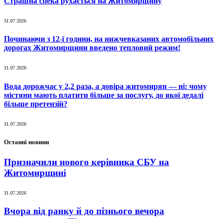
Страшна спека рухається на Житомирщину
31.07.2026
Починаючи з 12-ї години, на нижчевказаних автомобільних
дорогах Житомирщини введено тепловий режим!
31.07.2026
Вода дорожчає у 2,2 раза, а довіра житомирян — ні: чому
містяни мають платити більше за послугу, до якої дедалі
більше претензій?
31.07.2026
Останні новини
Призначили нового керівника СБУ на
Житомирщині
31.07.2026
Вчора від ранку й до пізнього вечора