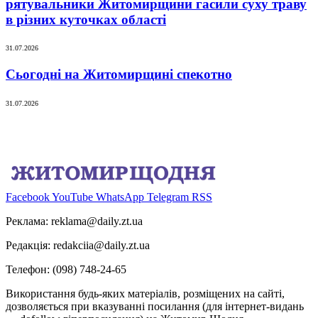
рятувальники Житомирщини гасили суху траву
в різних куточках області
31.07.2026
Сьогодні на Житомирщині спекотно
31.07.2026
Facebook
YouTube
WhatsApp
Telegram
RSS
Реклама:
reklama@daily.zt.ua
Редакція:
redakciia@daily.zt.ua
Телефон: (098) 748-24-65
Використання будь-яких матеріалів, розміщених на сайті,
дозволяється при вказуванні посилання (для інтернет-видань