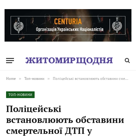
Home
»
Топ-новини
»
Поліцейські встановлюють обставини смертельної ДТП у Звягельському районі
ТОП-НОВИНИ
Поліцейські
встановлюють обставини
смертельної ДТП у