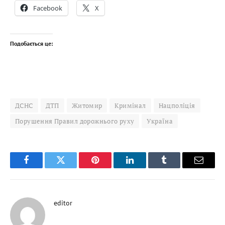
Facebook
X
Подобається це:
ДСНС
ДТП
Житомир
Кримінал
Нацполіція
Порушення Правил дорожнього руху
Україна
Facebook
Twitter
Pinterest
LinkedIn
Tumblr
Email
editor