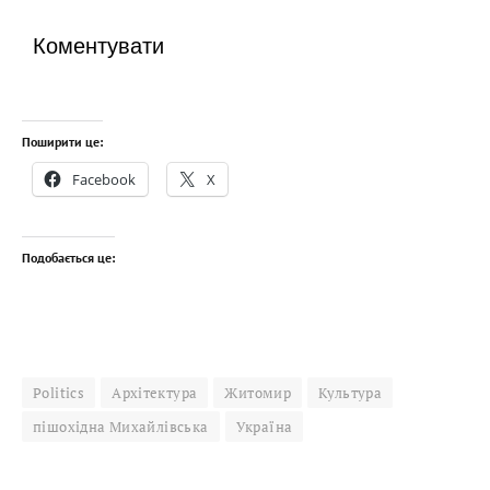
Коментувати
Поширити це:
Facebook
X
Подобається це:
Politics
Архітектура
Житомир
Культура
пішохідна Михайлівська
Україна