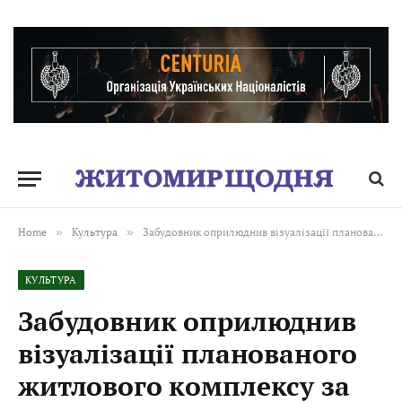
Home
»
Культура
»
Забудовник оприлюднив візуалізації планованого житлового комплексу за Михайлівською церквою
КУЛЬТУРА
Забудовник оприлюднив
візуалізації планованого
житлового комплексу за