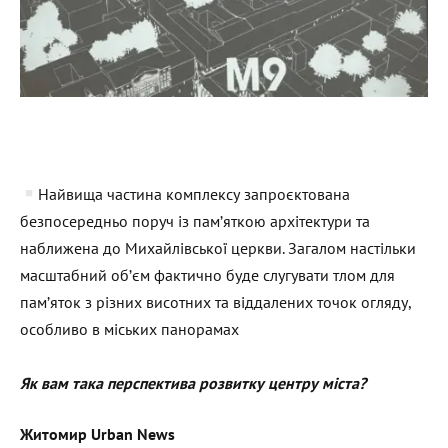
Найвища частина комплексу запроєктована
безпосередньо поруч із пам’яткою архітектури та
наближена до Михайлівської церкви. Загалом настільки
масштабний обʼєм фактично буде слугувати тлом для
памʼяток з різних висотних та віддалених точок огляду,
особливо в міських панорамах
Як вам така перспектива розвитку центру міста?
Житомир Urban News