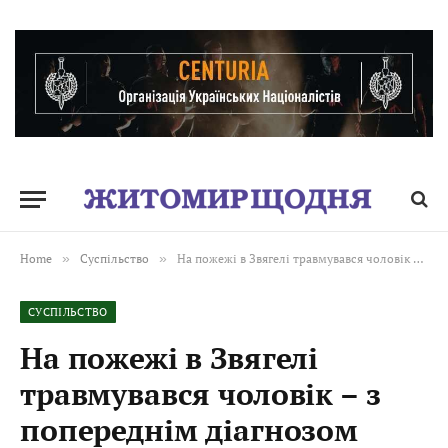
Home
»
Суспільство
»
На пожежі в Звягелі травмувався чоловік – з попереднім діагнозом опіки нижніх кінцівок його госпіталізували до лікарні
СУСПІЛЬСТВО
На пожежі в Звягелі
травмувався чоловік – з
попереднім діагнозом