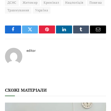
ДСНС
Житомир
Кримінал
Нацполіція
Пожежа
Травмування
Україна
Facebook
Twitter
Pinterest
LinkedIn
Tumblr
Email
editor
СХОЖІ МАТЕРІАЛИ