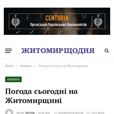
Home
»
Новини
»
Погода сьогодні на Житомирщині
НОВИНИ
Погода сьогодні на
Житомирщині
АВТОР:
EDITOR
05.06.2026
КОМЕНТАРІВ НЕМАЄ
1 MIN READ