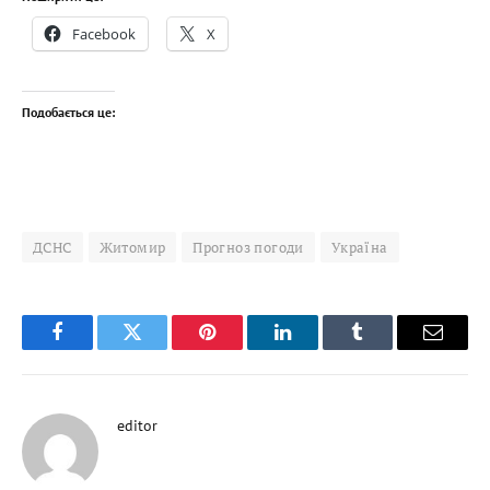
Facebook
X
Подобається це:
ДСНС
Житомир
Прогноз погоди
Україна
Facebook
Twitter
Pinterest
LinkedIn
Tumblr
Email
editor