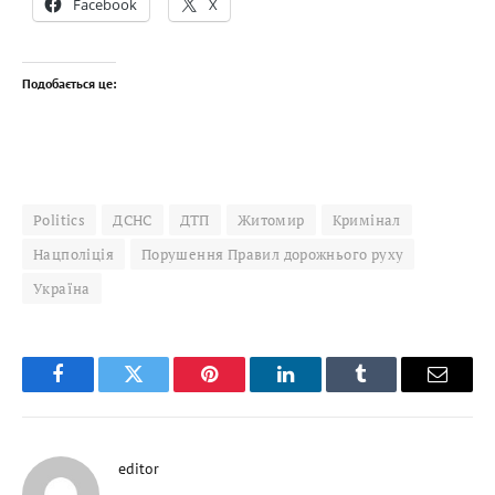
Facebook
X
Подобається це:
Politics
ДСНС
ДТП
Житомир
Кримінал
Нацполіція
Порушення Правил дорожнього руху
Україна
Facebook
Twitter
Pinterest
LinkedIn
Tumblr
Email
editor