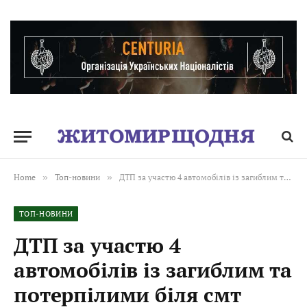
Home
»
Топ-новини
»
ДТП за участю 4 автомобілів із загиблим та потерпілими біля смт Гуйва: прокурори повідомили про підозру жителю Харківщини
ТОП-НОВИНИ
ДТП за участю 4
автомобілів із загиблим та
потерпілими біля смт