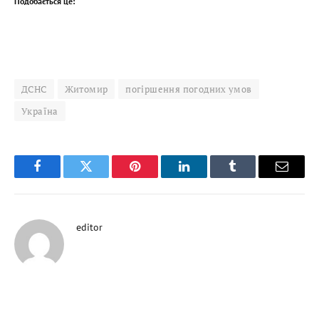
Подобається це:
ДСНС
Житомир
погіршення погодних умов
Україна
Facebook
Twitter
Pinterest
LinkedIn
Tumblr
Email
editor