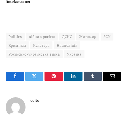
Подобається це:
Politics
війна з росією
ДСНС
Житомир
ЗСУ
Кримінал
Культура
Нацполіція
Російсько-українська війна
Україна
Facebook
Twitter
Pinterest
LinkedIn
Tumblr
Email
editor