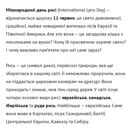
Міжнародний день рисі
(International Lynx Day) —
відзначається щороку
11 червня
, це свято дивовижної,
граційної, майже невидимої жительки лісів Євразії та
Північної Америки. Але хто вона — ця загадкова кішка з
пензликами на вухах? Чому їй присвятили окреме свято?
І чому важливо пам’ятати про неї саме зараз?
Рись — це символ дикої, первісної природи, яка ще
збереглася в нашому світі. Її неможливо приручити, вона
не піддається цирковим номерам чи дресурі. Вона
приходить і зникає, мов тінь серед дерев. У світі існує
чотири основні види рисі:
євразійська
,
канадська
,
іберійська
та
руда рись
. Найбільша — євразійська. Саме
вона живе в Карпатах, лісах Скандинавії, Балтії,
Центральної Європи, Кавказу та Сибіру.