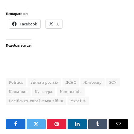
Поширити це:
Facebook
X
Подобається це:
Politics
війна з росією
ДСНС
Житомир
ЗСУ
Кримінал
Культура
Нацполіція
Російсько-українська війна
Україна
Facebook
Twitter
Pinterest
LinkedIn
Tumblr
Email