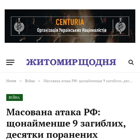
Home
»
Війна
»
Масована атака РФ: щонайменше 9 загиблих, десятки поранених
ВІЙНА
Масована атака РФ:
щонайменше 9 загиблих,
десятки поранених