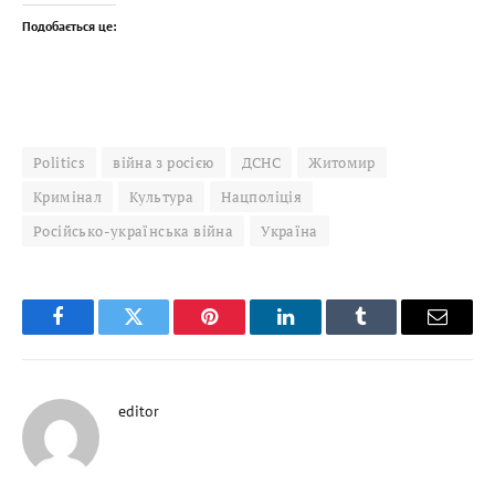
Подобається це:
Politics
війна з росією
ДСНС
Житомир
Кримінал
Культура
Нацполіція
Російсько-українська війна
Україна
Facebook
Twitter
Pinterest
LinkedIn
Tumblr
Email
editor