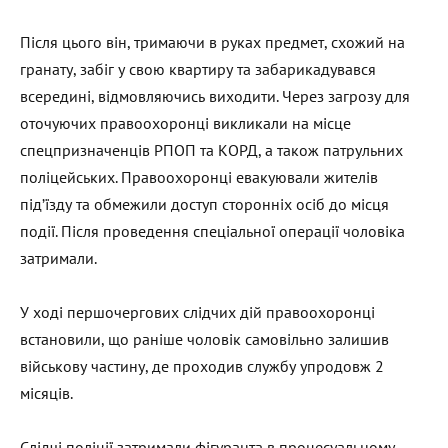
Після цього він, тримаючи в руках предмет, схожий на
гранату, забіг у свою квартиру та забарикадувався
всередині, відмовляючись виходити. Через загрозу для
оточуючих правоохоронці викликали на місце
спецпризначенців РПОП та КОРД, а також патрульних
поліцейських. Правоохоронці евакуювали жителів
під’їзду та обмежили доступ сторонніх осіб до місця
події. Після проведення спеціальної операції чоловіка
затримали.
У ході першочергових слідчих дій правоохоронці
встановили, що раніше чоловік самовільно залишив
військову частину, де проходив службу упродовж 2
місяців.
Слідчі поліції затримали фігуранта в процесуальному