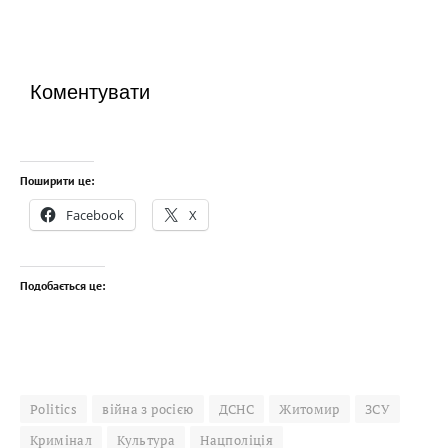
Коментувати
Поширити це:
Facebook
X
Подобається це:
Politics
війна з росією
ДСНС
Житомир
ЗСУ
Кримінал
Культура
Нацполіція