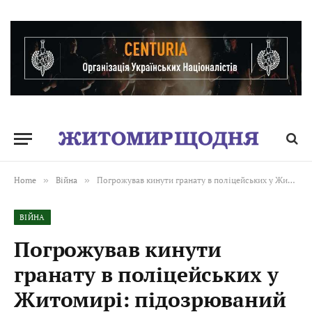
Home
»
Війна
»
Погрожував кинути гранату в поліцейських у Житомирі: підозрюваний під вартою
ВІЙНА
Погрожував кинути
гранату в поліцейських у
Житомирі: підозрюваний