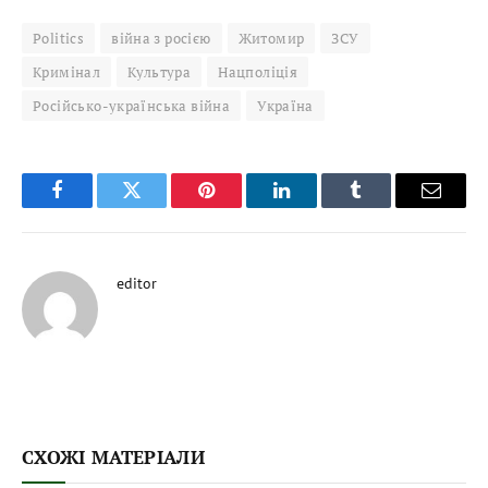
Politics
війна з росією
Житомир
ЗСУ
Кримінал
Культура
Нацполіція
Російсько-українська війна
Україна
Facebook
Twitter
Pinterest
LinkedIn
Tumblr
Email
editor
СХОЖІ МАТЕРІАЛИ