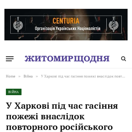
Home
»
Війна
»
У Харкові під час гасіння пожежі внаслідок повторного російського удару загинуло 5 рятувальників ДСНС. Ще щонайменше 5 – поранено
ВІЙНА
У Харкові під час гасіння
пожежі внаслідок
повторного російського