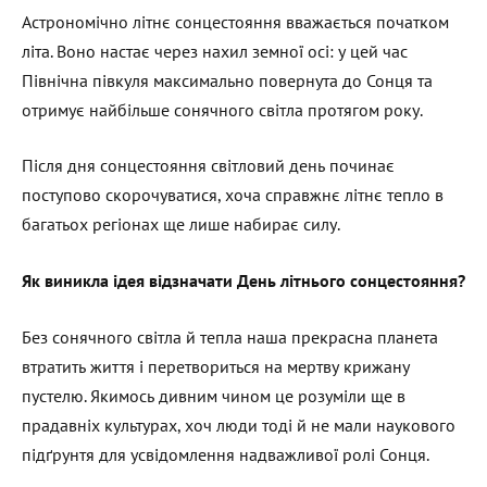
Астрономічно літнє сонцестояння вважається початком
літа. Воно настає через нахил земної осі: у цей час
Північна півкуля максимально повернута до Сонця та
отримує найбільше сонячного світла протягом року.
Після дня сонцестояння світловий день починає
поступово скорочуватися, хоча справжнє літнє тепло в
багатьох регіонах ще лише набирає силу.
Як виникла ідея відзначати День літнього сонцестояння?
Без сонячного світла й тепла наша прекрасна планета
втратить життя і перетвориться на мертву крижану
пустелю. Якимось дивним чином це розуміли ще в
прадавніх культурах, хоч люди тоді й не мали наукового
підґрунтя для усвідомлення надважливої ролі Сонця.