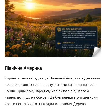
Північна Америка
Корінні племена індіанців Північної Америки відзначали
червневе сонцестояння ритуальними танцями на честь
Сонця. Приміром, народ сіу мав ритуал під назвою
«танок погляду на Сонце». Це був танець в ритуальному
колі, в центрі якого знаходилася тополя. Дерево