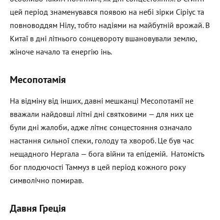
цей період знаменувався появою на небі зірки Сіріус та
повноводдям Нілу, тобто надіями на майбутній врожай. В
Китаї в дні літнього сонцевороту вшановували землю,
жіноче начало та енергію інь.
Месопотамія
На відміну від інших, давні мешканці Месопотамії не
вважали найдовші літні дні святковими — для них це
були дні жалоби, адже літнє сонцестояння означало
настання сильної спеки, голоду та хвороб. Це був час
нещадного Нергала — бога війни та епідемій. Натомість
бог плодючості Таммуз в цей період кожного року
символічно помирав.
Давня Греція