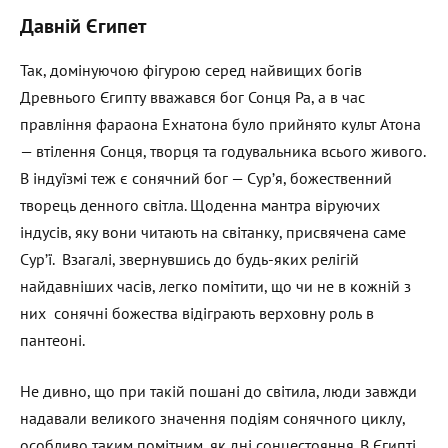
Давній Єгипет
Так, домінуючою фігурою серед найвищих богів
Древнього Єгипту вважався бог Сонця Ра, а в час
правління фараона Ехнатона було прийнято культ Атона
— втілення Сонця, творця та годувальника всього живого.
В індуїзмі теж є сонячний бог — Сур’я, божественний
творець денного світла. Щоденна мантра віруючих
індусів, яку вони читають на світанку, присвячена саме
Сур’ї. Взагалі, звернувшись до будь-яких релігій
найдавніших часів, легко помітити, що чи не в кожній з
них сонячні божества відіграють верховну роль в
пантеоні.
Не дивно, що при такій пошані до світила, люди завжди
надавали великого значення подіям сонячного циклу,
особливо таким помітним, як дні сонцестояння. В Єгипті