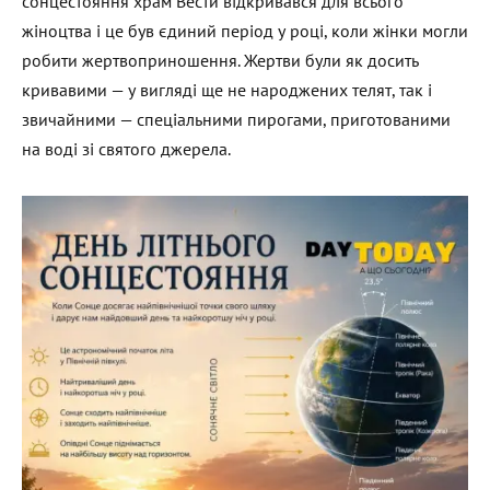
сонцестояння храм Вести відкривався для всього
жіноцтва і це був єдиний період у році, коли жінки могли
робити жертвоприношення. Жертви були як досить
кривавими — у вигляді ще не народжених телят, так і
звичайними — спеціальними пирогами, приготованими
на воді зі святого джерела.