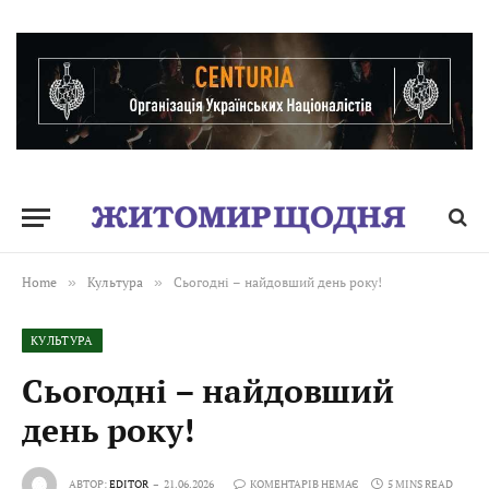
Home
»
Культура
»
Сьогодні – найдовший день року!
КУЛЬТУРА
Сьогодні – найдовший
день року!
АВТОР:
EDITOR
21.06.2026
КОМЕНТАРІВ НЕМАЄ
5 MINS READ