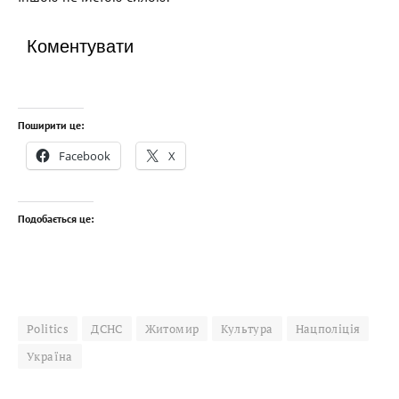
Коментувати
Поширити це:
Facebook
X
Подобається це:
Politics
ДСНС
Житомир
Культура
Нацполіція
Україна