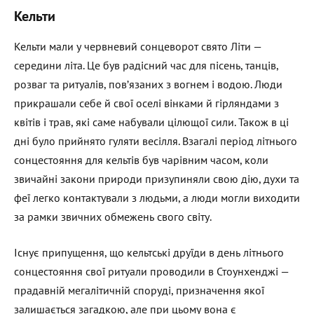
Кельти
Кельти мали у червневий сонцеворот свято Літи —
середини літа. Це був радісний час для пісень, танців,
розваг та ритуалів, пов’язаних з вогнем і водою. Люди
прикрашали себе й свої оселі вінками й гірляндами з
квітів і трав, які саме набували цілющої сили. Також в ці
дні було прийнято гуляти весілля. Взагалі період літнього
сонцестояння для кельтів був чарівним часом, коли
звичайні закони природи призупиняли свою дію, духи та
феї легко контактували з людьми, а люди могли виходити
за рамки звичних обмежень свого світу.
Існує припущення, що кельтські друїди в день літнього
сонцестояння свої ритуали проводили в Стоунхенджі —
прадавній мегалітичній споруді, призначення якої
залишається загадкою, але при цьому вона є