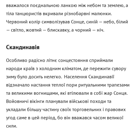
вважалося поєднальною ланкою між небом та землею, а
тіла танцюристів вкривали різнобарвні малюнки.
Червоний колір символізував Сонце, синій — небо, білий
— світло, жовтий — блискавку, а чорний — ніч.
Скандинавія
Особливо радісно літнє сонцестояння сприймали
народи країв з холодним кліматом, де пережити сувору
зиму було досить нелегко. Населення Скандинавії
відзначало настання теплої пори ритуальними трапезами
та великими вогнищами, які втілювали в собі жар Сонця.
Войовничі вікінги планували військові походи та
укладали більшу частину своїх торговельних і правових
угод саме в цей період, бо він вважався часом великої
сили.