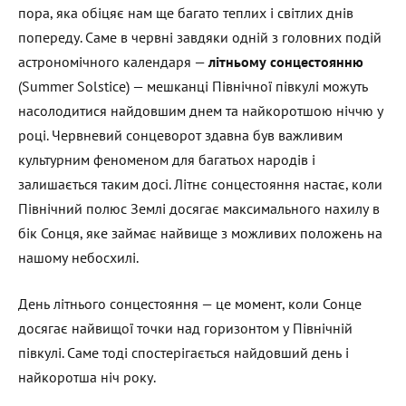
пора, яка обіцяє нам ще багато теплих і світлих днів
попереду. Саме в червні завдяки одній з головних подій
астрономічного календаря —
літньому сонцестоянню
(Summer Solstice) — мешканці Північної півкулі можуть
насолодитися найдовшим днем та найкоротшою ніччю у
році. Червневий сонцеворот здавна був важливим
культурним феноменом для багатьох народів і
залишається таким досі. Літнє сонцестояння настає, коли
Північний полюс Землі досягає максимального нахилу в
бік Сонця, яке займає найвище з можливих положень на
нашому небосхилі.
День літнього сонцестояння — це момент, коли Сонце
досягає найвищої точки над горизонтом у Північній
півкулі. Саме тоді спостерігається найдовший день і
найкоротша ніч року.