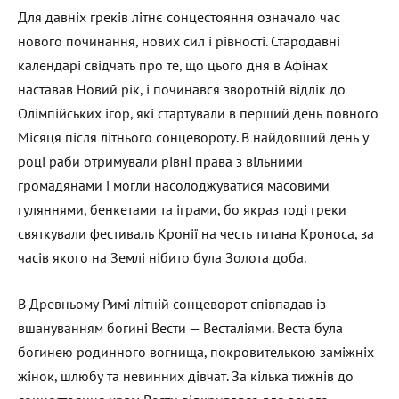
Для давніх греків літнє сонцестояння означало час
нового починання, нових сил і рівності. Стародавні
календарі свідчать про те, що цього дня в Афінах
наставав Новий рік, і починався зворотній відлік до
Олімпійських ігор, які стартували в перший день повного
Місяця після літнього сонцевороту. В найдовший день у
році раби отримували рівні права з вільними
громадянами і могли насолоджуватися масовими
гуляннями, бенкетами та іграми, бо якраз тоді греки
святкували фестиваль Кронії на честь титана Кроноса, за
часів якого на Землі нібито була Золота доба.
В Древньому Римі літній сонцеворот співпадав із
вшануванням богині Вести — Весталіями. Веста була
богинею родинного вогнища, покровителькою заміжніх
жінок, шлюбу та невинних дівчат. За кілька тижнів до