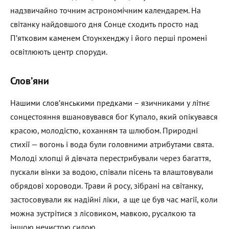
надзвичайно точним астрономічним календарем. На
світанку найдовшого дня Сонце сходить просто над
П’ятковим каменем Стоунхенджу і його перші промені
освітлюють центр споруди.
Слов’яни
Нашими слов’янськими предками – язичниками у літнє
сонцестояння вшановувався бог Купало, який опікувався
красою, молодістю, коханням та шлюбом. Природні
стихії — вогонь і вода були головними атрибутами свята.
Молоді хлопці й дівчата перестрибували через багаття,
пускали вінки за водою, співали пісень та влаштовували
обрядові хороводи. Трави й росу, зібрані на світанку,
застосовували як надійні ліки, а ще це був час магії, коли
можна зустрітися з лісовиком, мавкою, русалкою та
іншою нечистою силою.