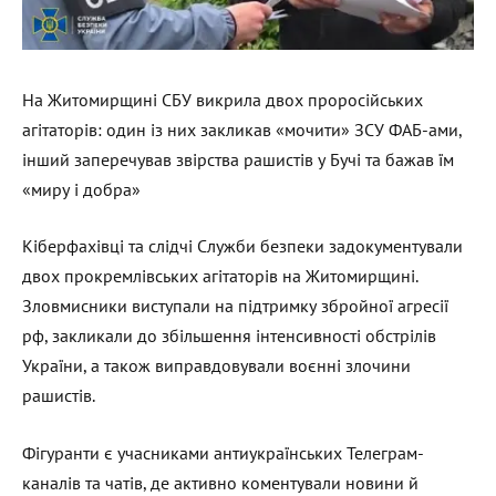
На Житомирщині СБУ викрила двох проросійських
агітаторів: один із них закликав «мочити» ЗСУ ФАБ-ами,
інший заперечував звірства рашистів у Бучі та бажав їм
«миру і добра»
Кіберфахівці та слідчі Служби безпеки задокументували
двох прокремлівських агітаторів на Житомирщині.
Зловмисники виступали на підтримку збройної агресії
рф, закликали до збільшення інтенсивності обстрілів
України, а також виправдовували воєнні злочини
рашистів.
Фігуранти є учасниками антиукраїнських Телеграм-
каналів та чатів, де активно коментували новини й