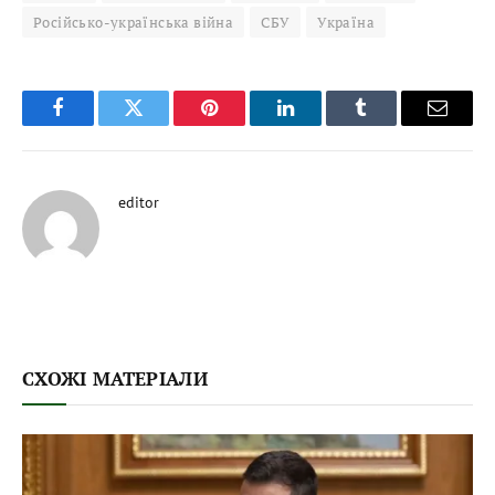
Російсько-українська війна
СБУ
Україна
Facebook
Twitter
Pinterest
LinkedIn
Tumblr
Email
editor
СХОЖІ МАТЕРІАЛИ