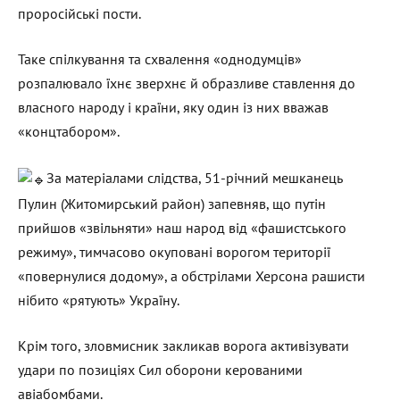
проросійські пости.
Таке спілкування та схвалення «однодумців»
розпалювало їхнє зверхнє й образливе ставлення до
власного народу і країни, яку один із них вважав
«концтабором».
За матеріалами слідства, 51-річний мешканець
Пулин (Житомирський район) запевняв, що путін
прийшов «звільняти» наш народ від «фашистського
режиму», тимчасово окуповані ворогом території
«повернулися додому», а обстрілами Херсона рашисти
нібито «рятують» Україну.
Крім того, зловмисник закликав ворога активізувати
удари по позиціях Сил оборони керованими
авіабомбами.