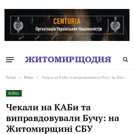
Home
»
Війна
»
Чекали на КАБи та виправдовували Бучу: на Житомирщині СБУ викрила двох інтернет-агітаторів
ВІЙНА
Чекали на КАБи та
виправдовували Бучу: на
Житомирщині СБУ