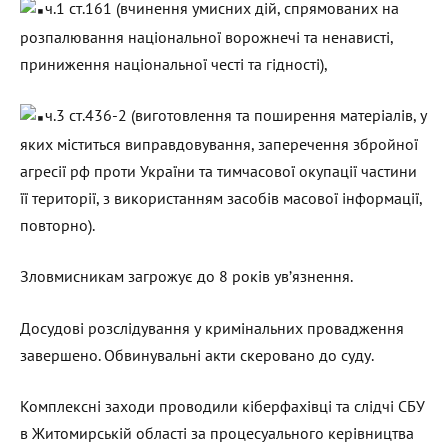
ч.1 ст.161 (вчинення умисних дій, спрямованих на
розпалювання національної ворожнечі та ненависті,
приниження національної честі та гідності),
ч.3 ст.436-2 (виготовлення та поширення матеріалів, у
яких міститься виправдовування, заперечення збройної
агресії рф проти України та тимчасової окупації частини
її території, з використанням засобів масової інформації,
повторно).
Зловмисникам загрожує до 8 років ув’язнення.
Досудові розслідування у кримінальних провадження
завершено. Обвинувальні акти скеровано до суду.
Комплексні заходи проводили кіберфахівці та слідчі СБУ
в Житомирській області за процесуального керівництва