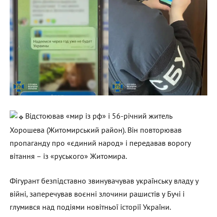
Відстоював «мир із рф» і 56-річний житель
Хорошева (Житомирський район). Він повторював
пропаганду про «єдиний народ» і передавав ворогу
вітання – із «руського» Житомира.
Фігурант безпідставно звинувачував українську владу у
війні, заперечував воєнні злочини рашистів у Бучі і
глумився над подіями новітньої історії України.