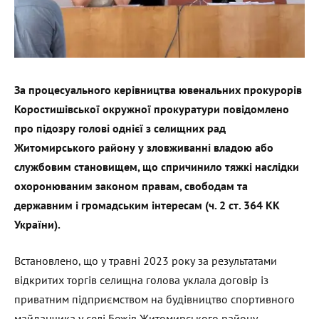
За процесуального керівництва ювенальних прокурорів
Коростишівської окружної прокуратури повідомлено
про підозру голові однієї з селищних рад
Житомирського району у зловживанні владою або
службовим становищем, що спричинило тяжкі наслідки
охоронюваним законом правам, свободам та
державним і громадським інтересам (ч. 2 ст. 364 КК
України).
Встановлено, що у травні 2023 року за результатами
відкритих торгів селищна голова уклала договір із
приватним підприємством на будівництво спортивного
майданчика у селі Бежів Житомирського району.