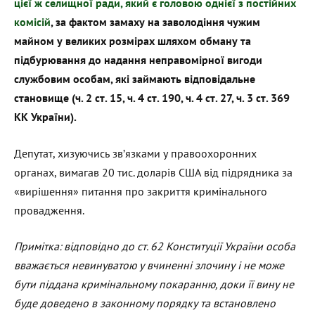
цієї ж селищної ради, який є головою однієї з постійних
комісій
, за фактом замаху на заволодіння чужим
майном у великих розмірах шляхом обману та
підбурювання до надання неправомірної вигоди
службовим особам, які займають відповідальне
становище (ч. 2 ст. 15, ч. 4 ст. 190, ч. 4 ст. 27, ч. 3 ст. 369
КК України).
Депутат, хизуючись зв’язками у правоохоронних
органах, вимагав 20 тис. доларів США від підрядника за
«вирішення» питання про закриття кримінального
провадження.
Примітка: відповідно до ст. 62 Конституції України особа
вважається невинуватою у вчиненні злочину і не може
бути піддана кримінальному покаранню, доки її вину не
буде доведено в законному порядку та встановлено