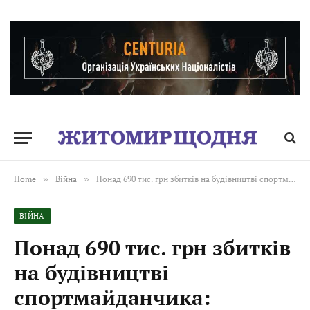
Home
»
Війна
»
Понад 690 тис. грн збитків на будівництві спортмайданчика: прокурори повідомили про підозру селищній голові
ВІЙНА
Понад 690 тис. грн збитків
на будівництві
спортмайданчика: