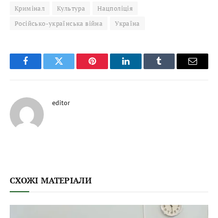
Кримінал
Культура
Нацполіція
Російсько-українська війна
Україна
Facebook
Twitter
Pinterest
LinkedIn
Tumblr
Email
editor
СХОЖІ МАТЕРІАЛИ