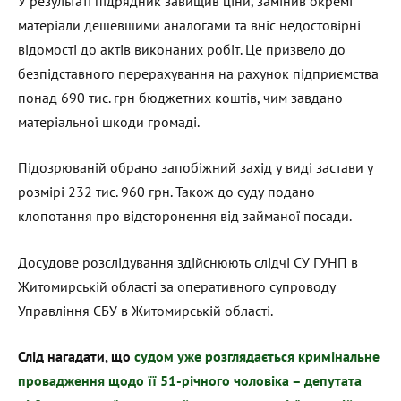
У результаті підрядник завищив ціни, замінив окремі
матеріали дешевшими аналогами та вніс недостовірні
відомості до актів виконаних робіт. Це призвело до
безпідставного перерахування на рахунок підприємства
понад 690 тис. грн бюджетних коштів, чим завдано
матеріальної шкоди громаді.
Підозрюваній обрано запобіжний захід у виді застави у
розмірі 232 тис. 960 грн. Також до суду подано
клопотання про відсторонення від займаної посади.
Досудове розслідування здійснюють слідчі СУ ГУНП в
Житомирській області за оперативного супроводу
Управління СБУ в Житомирській області.
Слід нагадати, що
судом уже розглядається кримінальне
провадження щодо її 51-річного чоловіка – депутата