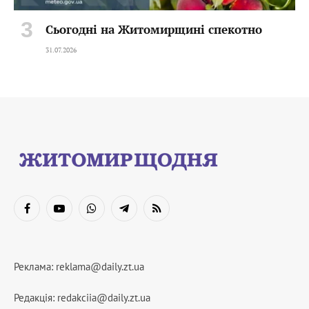
Сьогодні на Житомирщині спекотно
31.07.2026
Facebook
YouTube
WhatsApp
Telegram
RSS
Реклама:
reklama@daily.zt.ua
Редакція:
redakciia@daily.zt.ua