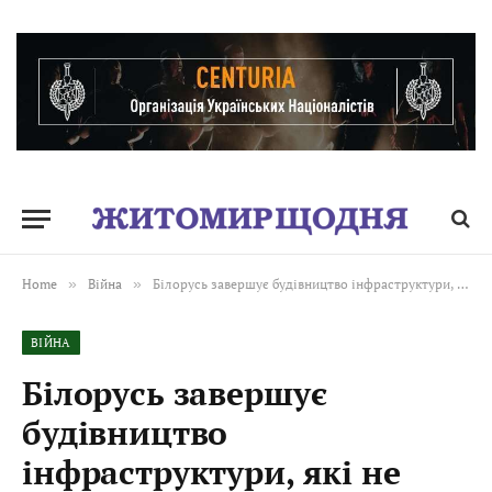
Home
»
Війна
»
Білорусь завершує будівництво інфраструктури, які не мають жодного іншого сенсу, крім воєнного, – Зеленський
ВІЙНА
Білорусь завершує
будівництво
інфраструктури, які не