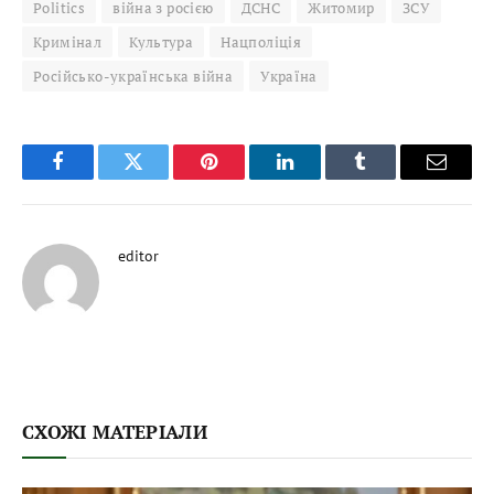
Politics
війна з росією
ДСНС
Житомир
ЗСУ
Кримінал
Культура
Нацполіція
Російсько-українська війна
Україна
Facebook
Twitter
Pinterest
LinkedIn
Tumblr
Email
editor
СХОЖІ МАТЕРІАЛИ