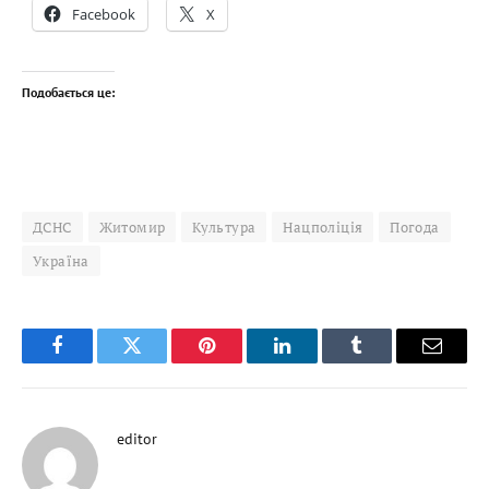
Facebook
X
Подобається це:
ДСНС
Житомир
Культура
Нацполіція
Погода
Україна
Facebook
Twitter
Pinterest
LinkedIn
Tumblr
Email
editor