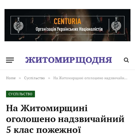
Home
»
Суспільство
»
На Житомирщині оголошено надзвичайний 5 клас пожежної небезпеки
СУСПІЛЬСТВО
На Житомирщині
оголошено надзвичайний
5 клас пожежної