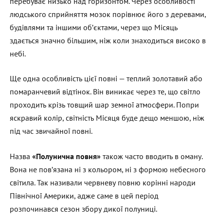
перебуває низько над горизонтом. Через особливості
людського сприйняття мозок порівнює його з деревами,
будівлями та іншими об’єктами, через що Місяць
здається значно більшим, ніж коли знаходиться високо в
небі.
Ще одна особливість цієї повні — теплий золотавий або
помаранчевий відтінок. Він виникає через те, що світло
проходить крізь товщий шар земної атмосфери. Попри
яскравий колір, світність Місяця буде дещо меншою, ніж
під час звичайної повні.
Назва
«Полунична повня»
також часто вводить в оману.
Вона не пов’язана ні з кольором, ні з формою небесного
світила. Так називали червневу повню корінні народи
Північної Америки, адже саме в цей період
розпочинався сезон збору дикої полуниці.