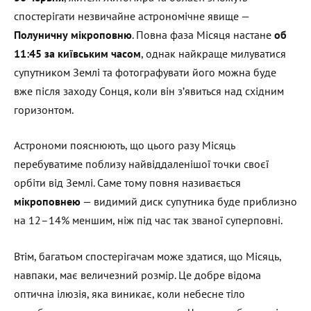
спостерігати незвичайне астрономічне явище —
Полуничну мікроповню
. Повна фаза Місяця настане
об
11:45 за київським часом
, однак найкраще милуватися
супутником Землі та фотографувати його можна буде
вже після заходу Сонця, коли він з’явиться над східним
горизонтом.
Астрономи пояснюють, що цього разу Місяць
перебуватиме поблизу найвіддаленішої точки своєї
орбіти від Землі. Саме тому повня називається
мікроповнею
— видимий диск супутника буде приблизно
на 12–14% меншим, ніж під час так званої суперповні.
Втім, багатьом спостерігачам може здатися, що Місяць,
навпаки, має величезний розмір. Це добре відома
оптична ілюзія, яка виникає, коли небесне тіло