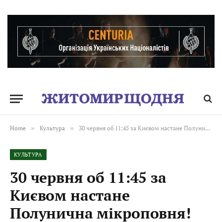
Home
»
Культура
»
30 червня об 11:45 за Києвом настане Полунична мікроповня!
КУЛЬТУРА
30 червня об 11:45 за
Києвом настане
Полунична мікроповня!