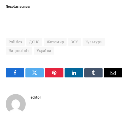
Подобається це:
Politics
ДСНС
Житомир
ЗСУ
Культура
Нацполіція
Україна
Facebook
Twitter
Pinterest
LinkedIn
Tumblr
Email
editor