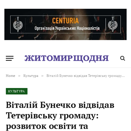
Home
»
Культура
»
Віталій Бунечко відвідав Тетерівську громаду: розвиток освіти та збереження культурної спадщини
КУЛЬТУРА
Віталій Бунечко відвідав
Тетерівську громаду:
розвиток освіти та