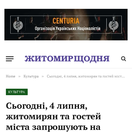
Home
»
Культура
»
Сьогодні, 4 липня, житомирян та гостей міста запрошують на благодійне вогняне шоу від команди «Мардіс»
КУЛЬТУРА
Сьогодні, 4 липня,
житомирян та гостей
міста запрошують на