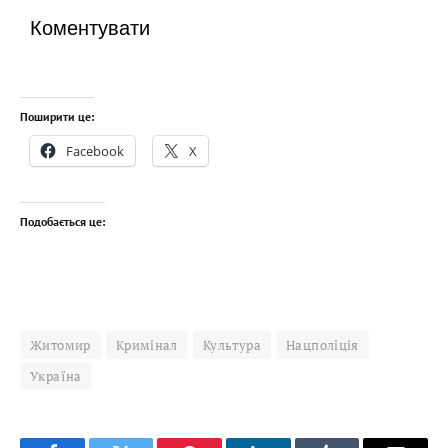
Коментувати
Поширити це:
Facebook
X
Подобається це:
Житомир
Кримінал
Культура
Нацполіція
Україна