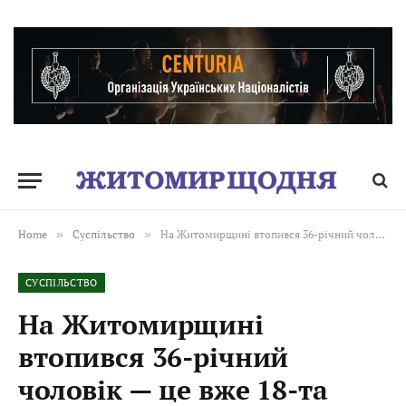
Home
»
Суспільство
»
На Житомирщині втопився 36-річний чоловік — це вже 18-та жертва водойм від початку року
СУСПІЛЬСТВО
На Житомирщині
втопився 36-річний
чоловік — це вже 18-та