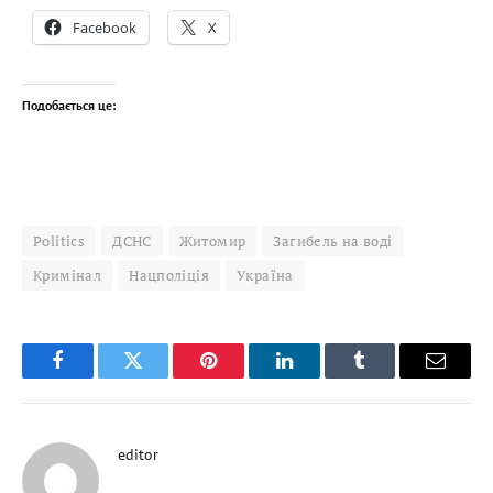
Facebook
X
Подобається це:
Politics
ДСНС
Житомир
Загибель на воді
Кримінал
Нацполіція
Україна
Facebook
Twitter
Pinterest
LinkedIn
Tumblr
Email
editor