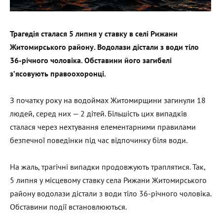
Трагедія сталася 5 липня у ставку в селі Рижани
Житомирського району. Водолази дістали з води тіло
36-річного чоловіка. Обставини його загибелі
з’ясовують правоохоронці.
З початку року на водоймах Житомирщини загинули 18
людей, серед них — 2 дітей. Більшість цих випадків
сталася через нехтування елементарними правилами
безпечної поведінки під час відпочинку біля води.
На жаль, трагічні випадки продовжують траплятися. Так,
5 липня у місцевому ставку села Рижани Житомирського
району водолази дістали з води тіло 36-річного чоловіка.
Обставини події встановлюються.