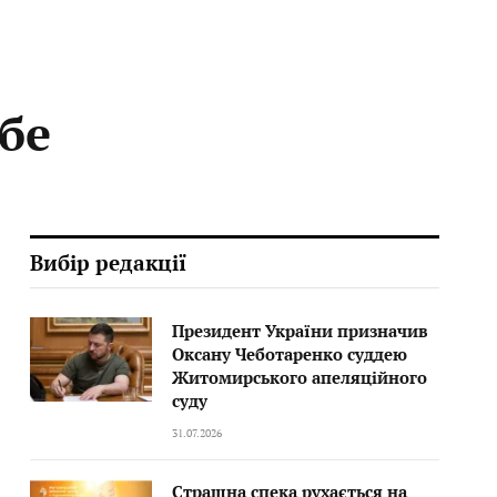
ебе
Вибір редакції
Президент України призначив
Оксану Чеботаренко суддею
Житомирського апеляційного
суду
31.07.2026
Страшна спека рухається на