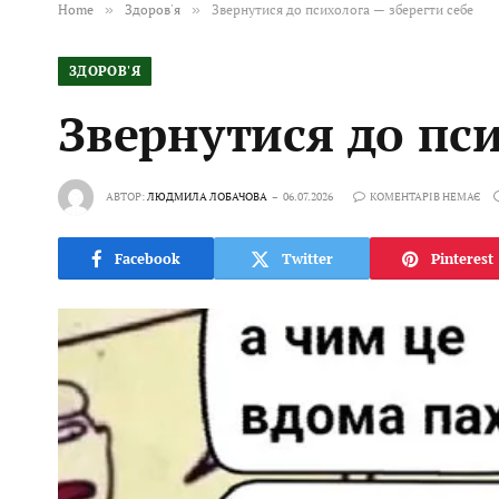
Home
»
Здоров'я
»
Звернутися до психолога — зберегти себе
ЗДОРОВ'Я
Звернутися до пси
АВТОР:
ЛЮДМИЛА ЛОБАЧОВА
06.07.2026
КОМЕНТАРІВ НЕМАЄ
Facebook
Twitter
Pinterest