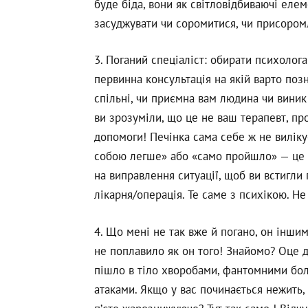
буде біда, вони як світловідбиваючі елем
засуджувати чи соромитися, чи присором
3. Поганий спеціаліст: обирати психолога 
первинна консультація на якій варто позн
спільні, чи приємна вам людина чи виник
ви зрозуміли, що це не ваш терапевт, пр
допомоги! Печінка сама себе ж не вилікує
собою легше» або «само пройшло» — це д
на виправлення ситуації, щоб ви встигли 
лікарня/операція. Те саме з психікою. Н
4. Що мені не так вже й погано, он іншим
не поплавило як он того! Знайомо? Оце д
пішло в тіло хворобами, фантомними бол
атаками. Якщо у вас починається нежить,