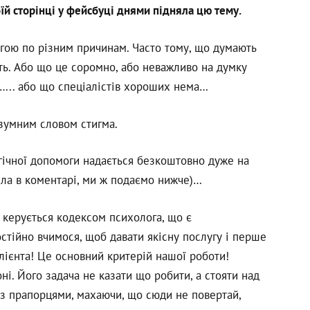
оїй сторінці у фейсбуці днями підняла цю тему.
гою по різним причинам. Часто тому, що думають
ють. Або що це соромно, або неважливо на думку
о….. або що спеціалістів хороших нема…
озумним словом стигма.
огічної допомоги надається безкоштовно дуже на
ела в коментарі, ми ж подаємо нижче)…
 керується кодексом психолога, що є
стійно вчимося, щоб давати якісну послугу і перше
лієнта! Це основний критерій нашої роботи!
і. Його задача не казати що робити, а стояти над
з прапорцями, махаючи, що сюди не повертай,