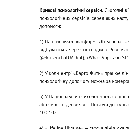
Кризові психологічні сервіси.
Сьогодні в 
психологічних сервісів, серед яких насту
допомоги:
1) На німецькій платформі «Krisenchat Uk
відбуваються через месенджер. Розпочат
(@krisenchatUA_bot), «WhatsApp» або SM
2) У кол-центрі «Варто Жити» працює лін
психологічну допомогу можна за номером 
3) У Національній психологічній асоціац
або через відеозв’язок. Послуга доступн
100 102.
4) «Lifeline Ukraine» — гаряча лінія, як