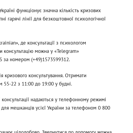
Україні функціонує значна кількість кризових
пні гарячі лінії для безкоштовної психологічної
rainian», де консультації з психологом
и консультацію можна у «Telegram»
S за номером (+49)1573599312.
ія кризового консультування. Отримати
55-22 з 11:00 до 19:00 у будні.
ії консультації надаються у телефонному режимі
а для мешканців усієї України за телефоном 0 800
а працює цілодобово. Звернутися по допомогу можна