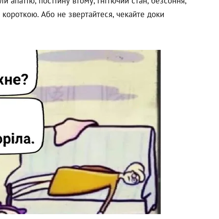
ли апатію, постійну втому, гнітючий стан, безсоння,
і короткою. Або не звертайтеся, чекайте доки