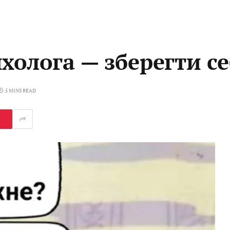
холога — зберегти с
5 MINS READ