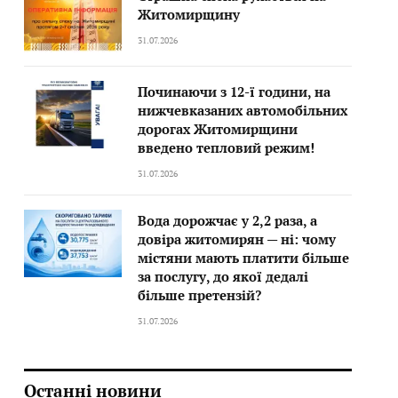
Житомирщину
31.07.2026
Починаючи з 12-ї години, на
нижчевказаних автомобільних
дорогах Житомирщини
введено тепловий режим!
31.07.2026
Вода дорожчає у 2,2 раза, а
довіра житомирян — ні: чому
містяни мають платити більше
за послугу, до якої дедалі
більше претензій?
31.07.2026
Останні новини