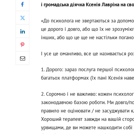
і громадська діячка Ксенія Лавріна на св
«До психолога не звертаються за допомо
це дорого і довго, або що їх не зрозумі
інших, або що це ще не настільки поган
І усе це оманливо, все це називається р
1. Дорого: зараз послуга першої психол
багатьох платформах (їх пані Ксенія нав
2. Соромно і не важливо: кожен психолог
законодавчою базою роботи. Ми довго/по
правило не оцінювати / не засуджувати к
Хороший терапевт завжди на вашій сторон
урвищами, де ви можете нашкодити собі 