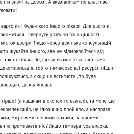
енти вночі на дорозі. А вказівникам не властиво
лювати!
варто як і будь-якого іншого лікаря. Для цього є
айомитися і звернути увагу чи ваші цінності
 місток довіри. Якщо через декілька консультацій
осто шукайте іншого, але не відмовляйтеся від
, так і психіка. Те, що ви вважаєте «стало само
екомпенсація, тобто тимчасово всі ресурси пішли
полікуватися, а якщо не встигнете , то буде
е доводьте до крайнощів
 гірше! (а пацанам в окопах то взагалі), та мене ще
екомпенсація, це ілюзія що пройшло, а насправді
ями, мігренями, нічними жахами, панічними
 ви ж промиваєте ніс? Якщо температура висока,