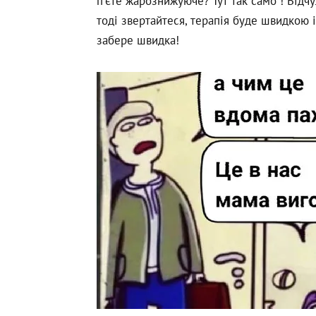
пʼєте жарознижуюче? Тут так само ! Відчу
тоді звертайтеся, терапія буде швидкою 
забере швидка!