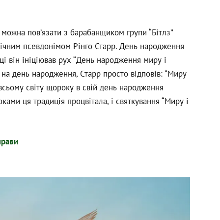
 можна пов’язати з барабанщиком групи “Бітлз”
нічним псевдонімом Рінго Старр. День народження
оці він ініціював рух “День народження миру і
 на день народження, Старр просто відповів: “Миру
 всьому світу щороку в свій день народження
ками ця традиція процвітала, і святкування “Миру і
прави