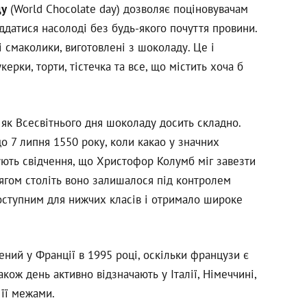
ду
(World Chocolate day) дозволяє поціновувачам
іддатися насолоді без будь-якого почуття провини.
 смаколики, виготовлені з шоколаду. Це і
ерки, торти, тістечка та все, що містить хоча б
 як Всесвітнього дня шоколаду досить складно.
о 7 липня 1550 року, коли какао у значних
ують свідчення, що Христофор Колумб міг завезти
отягом століть воно залишалося під контролем
доступним для нижчих класів і отримало широке
ний у Франції в 1995 році, оскільки французи є
кож день активно відзначають у Італії, Німеччині,
 її межами.