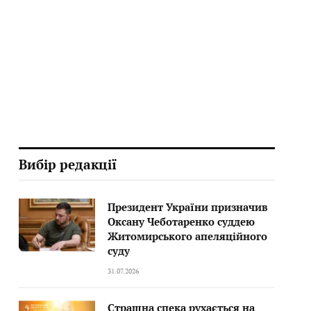
Вибір редакції
Президент України призначив
Оксану Чеботаренко суддею
Житомирського апеляційного
суду
31.07.2026
Страшна спека рухається на