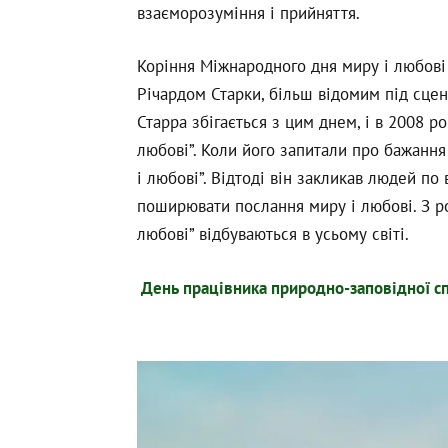
взаєморозуміння і прийняття.
Коріння Міжнародного дня миру і любові
Річардом Старки, більш відомим під сце
Старра збігається з цим днем, і в 2008 р
любові”. Коли його запитали про бажання
і любові”. Відтоді він закликав людей по
поширювати послання миру і любові. З ро
любові” відбуваються в усьому світі.
День пpацівника природно-заповідної с