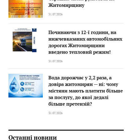
Житомирщину
31.07.2026
Починаючи з 12-ї години, на
нижчевказаних автомобільних
дорогах Житомирщини
введено тепловий режим!
31.07.2026
Вода дорожчає у 2,2 раза, а
довіра житомирян — ні: чому
містяни мають платити більше
за послугу, до якої дедалі
більше претензій?
31.07.2026
Останні новини