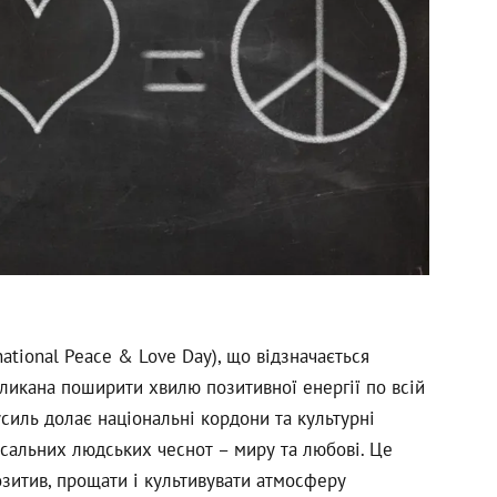
national Peace & Love Day), що відзначається
окликана поширити хвилю позитивної енергії по всій
усиль долає національні кордони та культурні
рсальних людських чеснот – миру та любові. Це
озитив, прощати і культивувати атмосферу