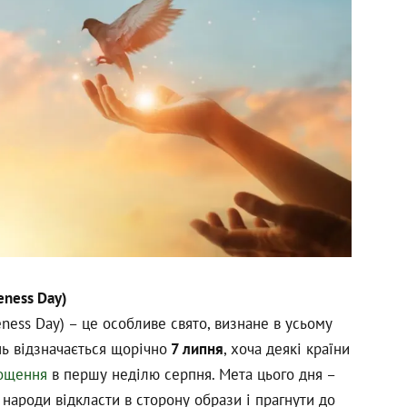
eness Day)
eness Day) – це особливе свято, визнане в усьому
нь відзначається щорічно
7 липня
, хоча деякі країни
ощення
в першу неділю серпня. Мета цього дня –
народи відкласти в сторону образи і прагнути до