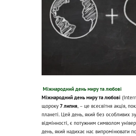
Міжнародний день миру та любові
Міжнародний день миру та любові
(Inter
щороку
7 липня
, – це всесвітня акція, п
планеті. Цей день, який без особливих з
відмінності, є потужним символом уніве
день, який надихає нас випромінювати п