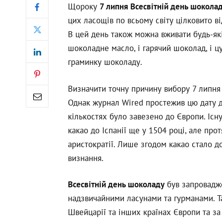
Щороку
7 липня Всесвітній день шокола
цих ласощів по всьому світу цілковито в
В цей день також можна вживати будь-які
шоколадне масло, і гарячий шоколад, і цук
граминку шоколаду.
Визначити точну причину вибору 7 липня
Однак журнал Wired простежив цю дату д
кількостях було завезено до Європи. Існ
какао до Іспанії ще у 1504 році, але пр
аристократії. Лише згодом какао стало 
визнання.
Всесвітній день шоколаду
був запровадже
надзвичайними ласунами та гурманами. Та
Швейцарії та інших країнах Європи та за