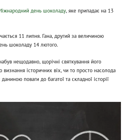
Міжнародний день шоколаду
, яке припадає на 13
чається 11 липня. Гана, другий за величиною
день шоколаду 14 лютого.
набув нещодавно, щорічні святкування його
о визнання історичних віх, чи то просто насолода
аниною поваги до багатої та складної історії