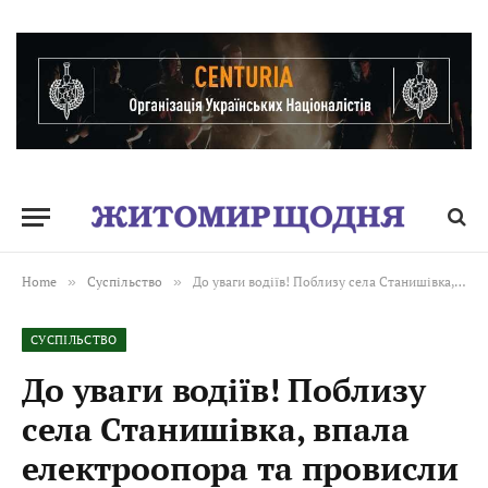
Home
»
Суспільство
»
До уваги водіїв! Поблизу села Станишівка, впала електроопора та провисли електропроводи, рух частково ускладнено в обох напрямках
СУСПІЛЬСТВО
До уваги водіїв! Поблизу
села Станишівка, впала
електроопора та провисли