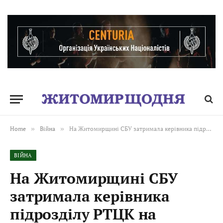
Home
»
Війна
»
На Житомирщині СБУ затримала керівника підрозділу РТЦК на хабарях за зняття військовозобов’язаних з розшуку та уникнення призову
ВІЙНА
На Житомирщині СБУ
затримала керівника
підрозділу РТЦК на