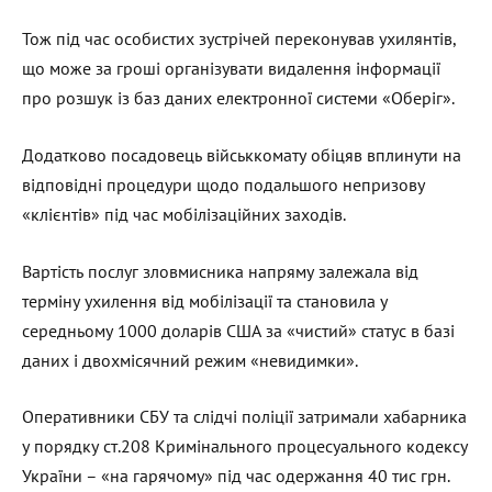
Тож під час особистих зустрічей переконував ухилянтів,
що може за гроші організувати видалення інформації
про розшук із баз даних електронної системи «Оберіг».
Додатково посадовець військкомату обіцяв вплинути на
відповідні процедури щодо подальшого непризову
«клієнтів» під час мобілізаційних заходів.
Вартість послуг зловмисника напряму залежала від
терміну ухилення від мобілізації та становила у
середньому 1000 доларів США за «чистий» статус в базі
даних і двохмісячний режим «невидимки».
Оперативники СБУ та слідчі поліції затримали хабарника
у порядку ст.208 Кримінального процесуального кодексу
України – «на гарячому» під час одержання 40 тис грн.