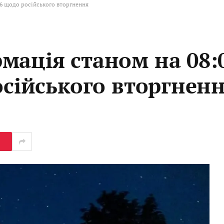
26 щодо російського вторгнення
мація станом на 08:
осійського вторгнен