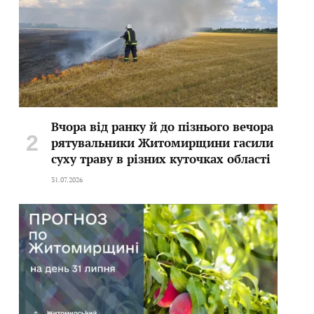
Вчора від ранку й до пізнього вечора
рятувальники Житомирщини гасили
суху траву в різних куточках області
31.07.2026