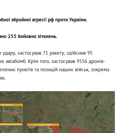
ої збройної агресії рф проти України.
ано 255 бойових зіткнень.
 удару, застосував 71 ракету, здійснив 95
х авіабомб. Крім того, застосував 9556 дронів-
селених пунктів та позицій наших військ, зокрема
ню.