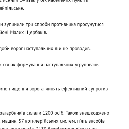
яйпільське.
и зупинили три спроби противника просунутися
айоні Малих Щербаків.
оби ворог наступальних дій не проводив.
х ознак формування наступальних угруповань
мне нищення ворога, чинять ефективний супротив
 загарбників склали 1200 осіб. Також знешкоджено
х машин, 57 артилерійських систем, п’ять засобів
чних комплексів, 2139 безпілотних літальних