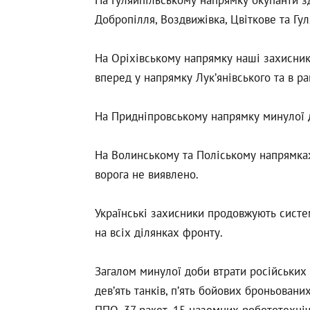
Добропілля, Воздвижівка, Цвіткове та Гул
На Оріхівському напрямку наші захисник
вперед у напрямку Лук’янівського та в р
На Придніпровському напрямку минулої д
На Волинському та Поліському напрямка
ворога не виявлено.
Українські захисники продовжують систе
на всіх ділянках фронту.
Загалом минулої доби втрати російських
дев’ять танків, п’ять бойових броньовани
ППО, 37 ракет, 15 наземних робототехні