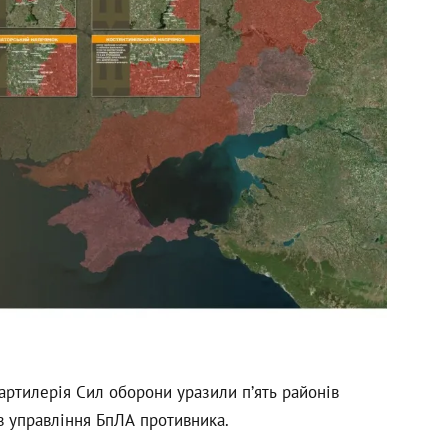
і артилерія Сил оборони уразили п’ять районів
в управління БпЛА противника.