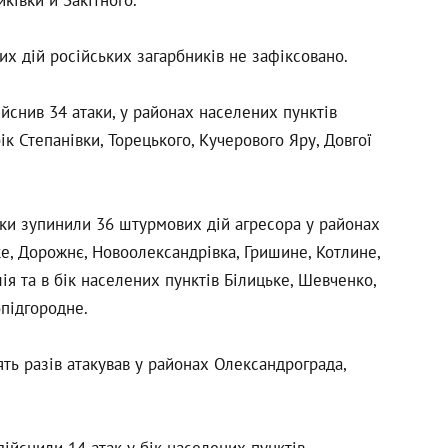
х дій російських загарбників не зафіксовано.
йснив 34 атаки, у районах населених пунктів
 бік Степанівки, Торецького, Кучерового Яру, Довгої
ки зупинили 36 штурмових дій агресора у районах
е, Дорожнє, Новоолександрівка, Гришине, Котлине,
ія та в бік населених пунктів Білицьке, Шевченко,
опідгородне.
ть разів атакував у районах Олександрограда,
ійснили 14 атак у бік населених пунктів