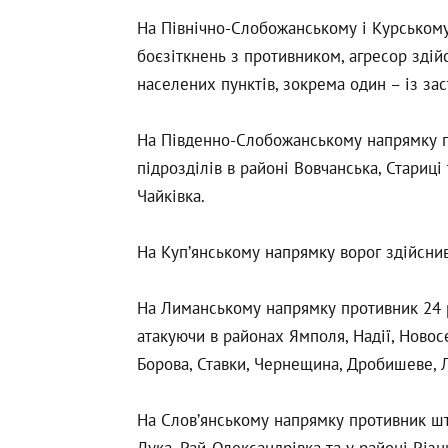
На Північно-Слобожанському і Курському
боєзіткнень з противником, агресор здій
населених пунктів, зокрема один – із за
На Південно-Слобожанському напрямку пр
підрозділів в районі Вовчанська, Стариці 
Чайківка.
На Куп’янському напрямку ворог здійснив
На Лиманському напрямку противник 24 р
атакуючи в районах Ямполя, Надії, Новос
Борова, Ставки, Чернещина, Дробишеве, 
На Слов’янському напрямку противник шт
Лука, Рай-Олександрівка та у районі Різн