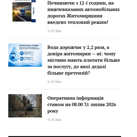
Починаючи з 12-ї години, на
нижчевказаних автомобільних
дорогах Житомирщини
введено тепловий режим!
31.07.2026
Вода дорожчає у 2,2 раза, а
довіра житомирян — ні: чому
містяни мають платити більше
за послугу, до якої дедалі
більше претензій?
31.07.2026
Оперативна інформація
станом на 08.00 31 липня 2026
року
31.07.2026