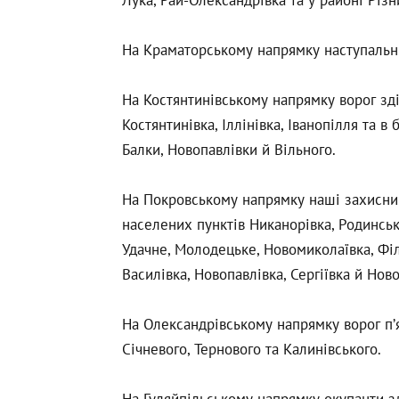
На Краматорському напрямку наступальни
На Костянтинівському напрямку ворог зді
Костянтинівка, Іллінівка, Іванопілля та в
Балки, Новопавлівки й Вільного.
На Покровському напрямку наші захисни
населених пунктів Никанорівка, Родинськ
Удачне, Молодецьке, Новомиколаївка, Філ
Василівка, Новопавлівка, Сергіївка й Нов
На Олександрівському напрямку ворог п’я
Січневого, Тернового та Калинівського.
На Гуляйпільському напрямку окупанти зд