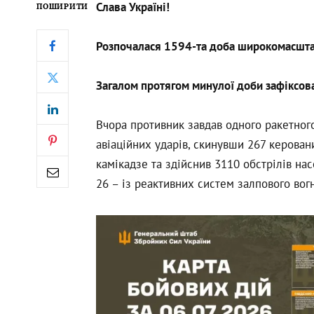
Слава Україні!
ПОШИРИТИ
Розпочалася 1594-та доба широкомасштабн
Загалом протягом минулої доби зафіксов
Вчора противник завдав одного ракетного
авіаційних ударів, скинувши 267 керовани
камікадзе та здійснив 3110 обстрілів на
26 – із реактивних систем залпового вог