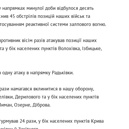
 напрямках минулої доби відбулося десять
снив 45 обстрілів позицій наших військ та
стосуванням реактивної системи залпового вогню.
отивник вісім разів атакував позиції наших
та у бік населених пунктів Волохівка, Ізбицьке,
 одну атаку в напрямку Радьківки.
ази намагався вклинитися в нашу оборону,
елівки, Дерилового та у бік населених пунктів
Лиман, Озерне, Діброва.
урмував 24 рази, у бік населених пунктів Крива
иківки й Закітного.