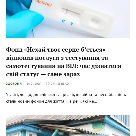
Фонд «Нехай твоє серце б’ється»
відновив послуги з тестування та
самотестування на ВІЛ: час дізнатися
свій статус — саме зараз
ЗДОРОВ'Я
16.04.2025
2 MINS READ
У світі, де щодня змінюються реалії, де війна та нестабільність
стали новим фоном для життя — є речі, які не…