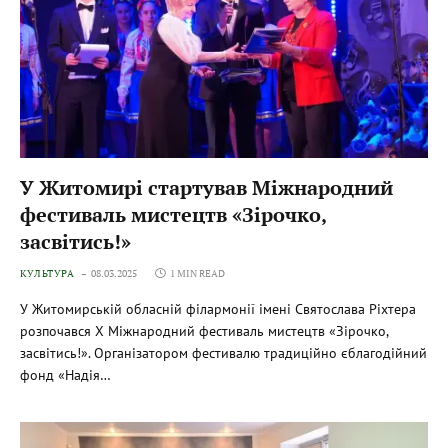
У Житомирі стартував Міжнародний
фестиваль мистецтв «Зірочко,
засвітись!»
КУЛЬТУРА
08.03.2025
1 MIN READ
У Житомирській обласній філармонії імені Святослава Ріхтера
розпочався Х Міжнародний фестиваль мистецтв «Зірочко,
засвітись!». Організатором фестивалю традиційно єблагодійний
фонд «Надія…