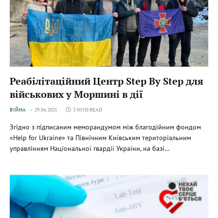
Реабілітаційний Центр Step By Step для
військових у Моршині в дії
ВІЙНА
29.04.2025
3 MINS READ
Згідно з підписаним меморандумом між благодійним фондом
«Help for Ukraine» та Північним Київським територіальним
управлінням Національної гвардії України, на базі…