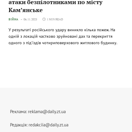
атаки безпілотниками по місту
Кам’янське
ВІЙНА
06.11.2025
1 MIN READ
У результаті російського удару виникло кілька пожеж. На
одній з локацій частково зруйновані дах та перекриття
одного з під’їздів чотириповерхового житлового будинку.
Реклама:
reklama@daily.zt.ua
Редакція:
redakciia@daily.zt.ua