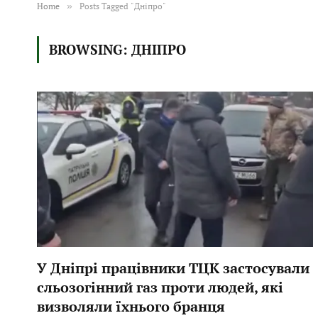
Home
»
Posts Tagged "Дніпро"
BROWSING:
ДНІПРО
У Дніпрі працівники ТЦК застосували
сльозогінний газ проти людей, які
визволяли їхнього бранця