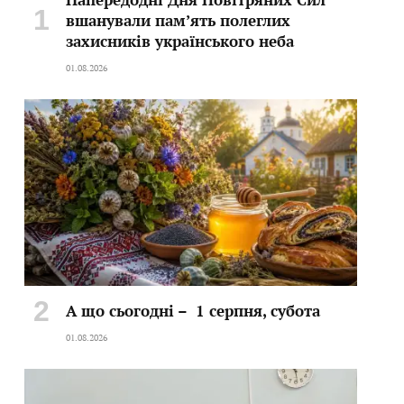
вшанували пам’ять полеглих
захисників українського неба
01.08.2026
А що сьогодні – 1 серпня, субота
01.08.2026