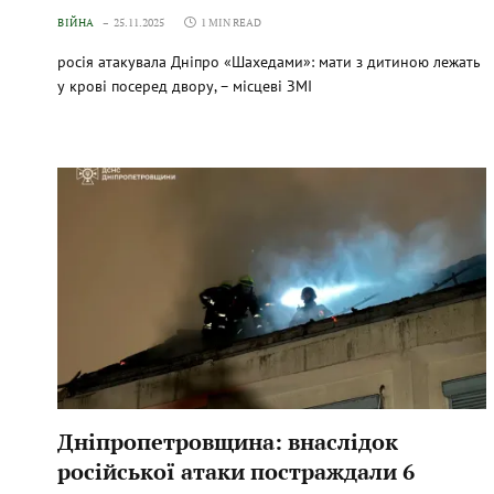
ВІЙНА
25.11.2025
1 MIN READ
росія атакувала Дніпро «Шахедами»: мати з дитиною лежать
у крові посеред двору, – місцеві ЗМІ
Дніпропетровщина: внаслідок
російської атаки постраждали 6