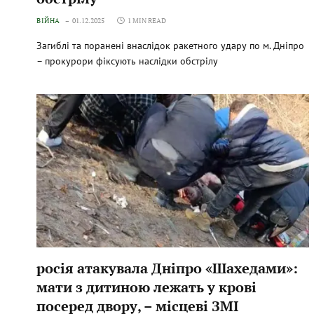
ВІЙНА
01.12.2025
1 MIN READ
Загиблі та поранені внаслідок ракетного удару по м. Дніпро
– прокурори фіксують наслідки обстрілу
росія атакувала Дніпро «Шахедами»:
мати з дитиною лежать у крові
посеред двору, – місцеві ЗМІ