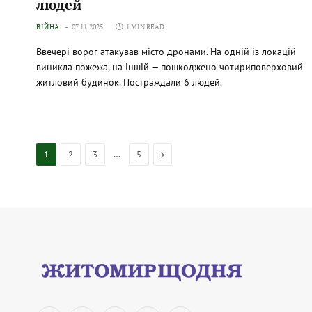
людей
ВІЙНА
07.11.2025
1 MIN READ
Ввечері ворог атакував місто дронами. На одній із локацій
виникла пожежа, на іншій — пошкоджено чотириповерховий
житловий будинок. Постраждали 6 людей.
…
Next
1
2
3
5