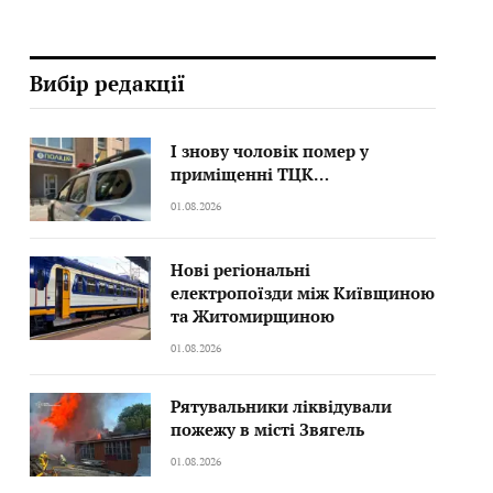
Вибір редакції
І знову чоловік помер у
приміщенні ТЦК…
01.08.2026
Нові регіональні
електропоїзди між Київщиною
та Житомирщиною
01.08.2026
Рятувальники ліквідували
пожежу в місті Звягель
01.08.2026