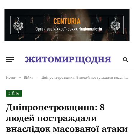
Home
»
Війна
»
Дніпропетровщина: 8 людей постраждали внаслідок масованої атаки безпілотниками по місту Кам’янське
ВІЙНА
Дніпропетровщина: 8
людей постраждали
внаслідок масованої атаки