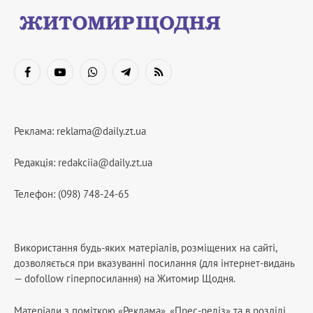
Facebook
YouTube
WhatsApp
Telegram
RSS
Реклама:
reklama@daily.zt.ua
Редакція:
redakciia@daily.zt.ua
Телефон: (098) 748-24-65
Використання будь-яких матеріалів, розміщених на сайті,
дозволяється при вказуванні посилання (для інтернет-видань
— dofollow гіперпосилання) на Житомир Щодня.
Матеріали з поміткою «Реклама», «Прес-реліз» та в розділі