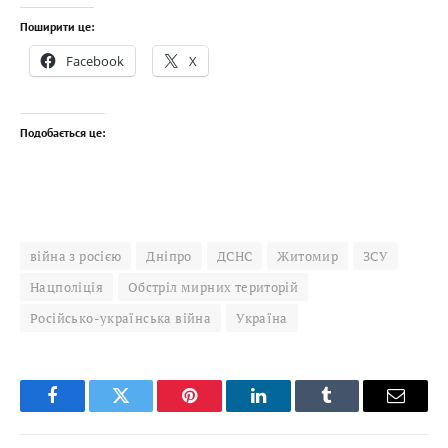
Поширити це:
Facebook
X
Подобається це:
війна з росією
Дніпро
ДСНС
Житомир
ЗСУ
Нацполіція
Обстріл мирних територій
Російсько-українська війна
Україна
Facebook
Twitter
Pinterest
LinkedIn
Tumblr
Email