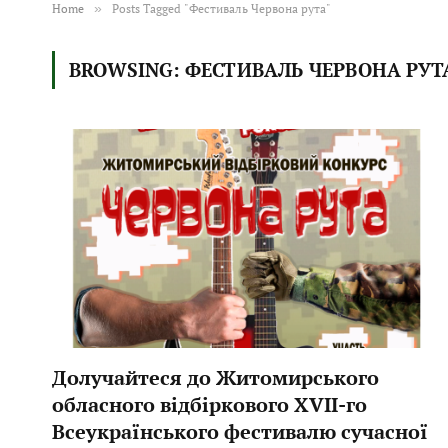
Home
»
Posts Tagged "Фестиваль Червона рута"
BROWSING:
ФЕСТИВАЛЬ ЧЕРВОНА РУТ
Долучайтеся до Житомирського
обласного відбіркового ХVІІ-го
Всеукраїнського фестивалю сучасної