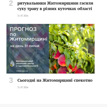
рятувальники Житомирщини гасили
суху траву в різних куточках області
31.07.2026
Сьогодні на Житомирщині спекотно
31.07.2026