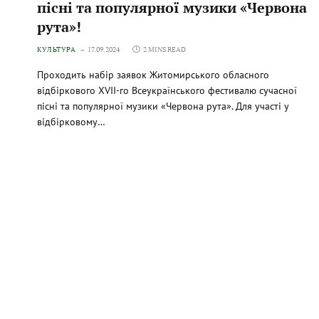
пісні та популярної музики «Червона
рута»!
КУЛЬТУРА
17.09.2024
2 MINS READ
Проходить набір заявок Житомирського обласного
відбіркового ХVІІ-го Всеукраїнського фестивалю сучасної
пісні та популярної музики «Червона рута». Для участі у
відбірковому…