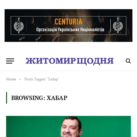
Home
»
Posts Tagged "Хабар"
BROWSING:
ХАБАР