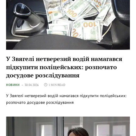
У Звягелі нетверезий водій намагався
підкупити поліцейських: розпочато
досудове розслідування
НОВИНИ
30.04.2026
1 MIN READ
У Звягелі нетверезий водій намагався підкупити поліцейських:
розпочато досудове розслідування