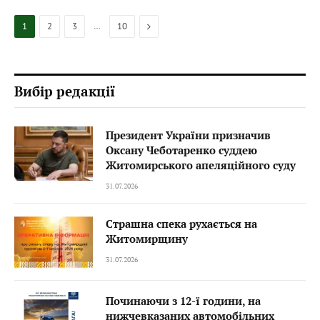
…
Next
1
2
3
10
Вибір редакції
Президент України призначив
Оксану Чеботаренко суддею
Житомирського апеляційного суду
31.07.2026
Страшна спека рухається на
Житомирщину
31.07.2026
Починаючи з 12-ї години, на
нижчевказаних автомобільних