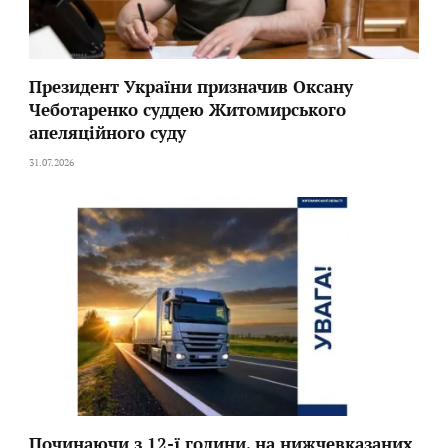
Президент України призначив Оксану
Чеботаренко суддею Житомирського
апеляційного суду
31.07.2026
Починаючи з 12-ї години, на нижчевказаних