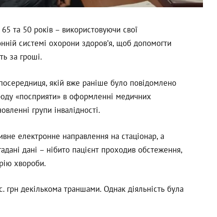
65 та 50 років – використовуючи свої
онній системі охорони здоров’я, щоб допомогти
ть за гроші.
 посередниця, якій вже раніше було повідомлено
ороду «посприяти» в оформленні медичних
овленні групи інвалідності.
ивне електронне направлення на стаціонар, а
гадані дані – нібито пацієнт проходив обстеження,
орію хвороби.
с. грн декількома траншами. Однак діяльність була