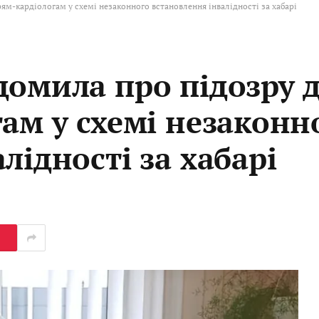
ям-кардіологам у схемі незаконного встановлення інвалідності за хабарі
домила про підозру 
ам у схемі незаконн
лідності за хабарі