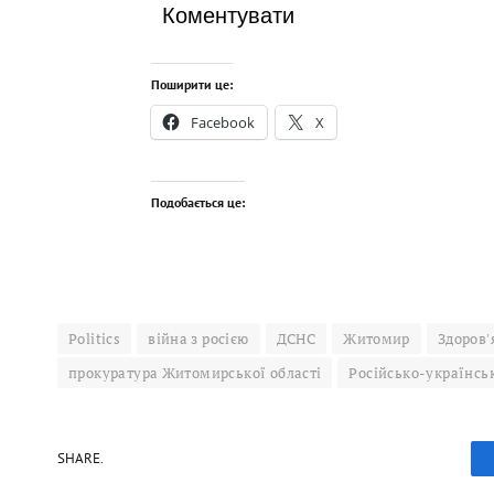
Коментувати
Поширити це:
Facebook
X
Подобається це:
Politics
війна з росією
ДСНС
Житомир
Здоров'
прокуратура Житомирської області
Російсько-українсь
SHARE.