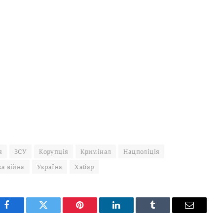
я
ЗСУ
Корупція
Кримінал
Нацполіція
ка війна
Україна
Хабар
Facebook
Twitter
Pinterest
LinkedIn
Tumblr
Email