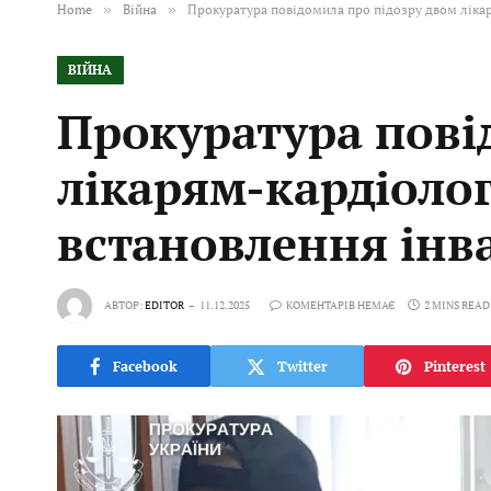
Home
»
Війна
»
Прокуратура повідомила про підозру двом лікар
ВІЙНА
Прокуратура пові
лікарям-кардіолог
встановлення інва
АВТОР:
EDITOR
11.12.2025
КОМЕНТАРІВ НЕМАЄ
2 MINS READ
Facebook
Twitter
Pinterest