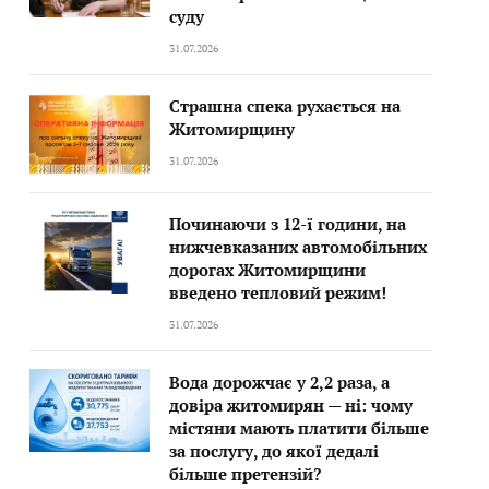
суду
31.07.2026
Страшна спека рухається на
Житомирщину
31.07.2026
Починаючи з 12-ї години, на
нижчевказаних автомобільних
дорогах Житомирщини
введено тепловий режим!
31.07.2026
Вода дорожчає у 2,2 раза, а
довіра житомирян — ні: чому
містяни мають платити більше
за послугу, до якої дедалі
більше претензій?