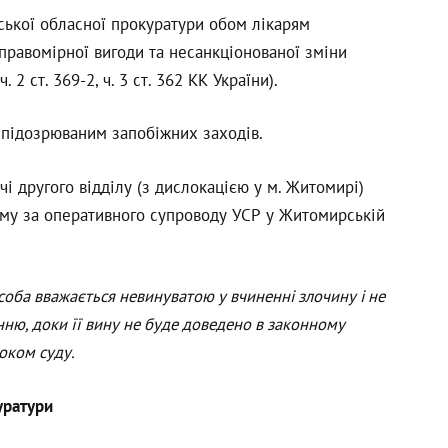
ької обласної прокуратури обом лікарям
правомірної вигоди та несанкціонованої зміни
2 ст. 369-2, ч. 3 ст. 362 КК України).
 підозрюваним запобіжних заходів.
і другого відділу (з дислокацією у м. Житомирі)
ому за оперативного супроводу УСР у Житомирській
особа вважається невинуватою у вчиненні злочину і не
ню, доки її вину не буде доведено в законному
оком суду.
уратури