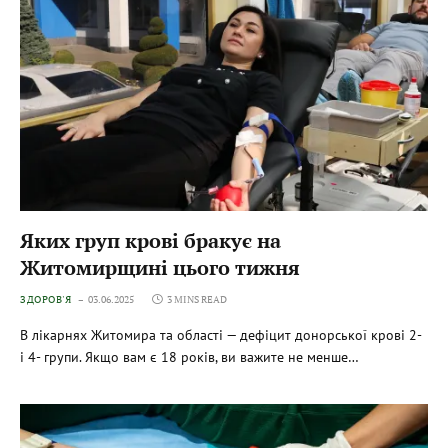
Яких груп крові бракує на
Житомирщині цього тижня
ЗДОРОВ'Я
03.06.2025
3 MINS READ
В лікарнях Житомира та області — дефіцит донорської крові 2-
і 4- групи. Якщо вам є 18 років, ви важите не менше…