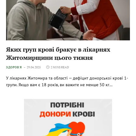
Яких груп крові бракує в лікарнях
Житомирщини цього тижня
ЗДОРОВ'Я
29.04.2025
2 MINS READ
У лікарнях Житомира та області — дефіцит донорської крові 1-
групи. Якщо вам є 18 років, ви важите не менше 50 кг…