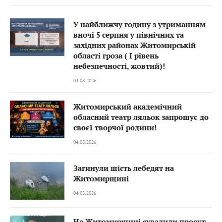
У найближчу годину з утриманням
вночі 5 серпня у північних та
західних районах Житомирській
області гроза ( I рівень
небезпечності, жовтий)!
04.08.2026
Житомирський академічний
обласний театр ляльок запрошує до
своєї творчої родини!
04.08.2026
Загинули шість лебедят на
Житомирщині
04.08.2026
На Житомирщині схвалили проєкт