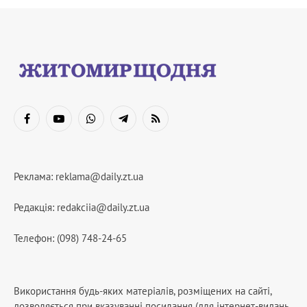
Facebook
YouTube
WhatsApp
Telegram
RSS
Реклама:
reklama@daily.zt.ua
Редакція:
redakciia@daily.zt.ua
Телефон: (098) 748-24-65
Використання будь-яких матеріалів, розміщених на сайті,
дозволяється при вказуванні посилання (для інтернет-видань