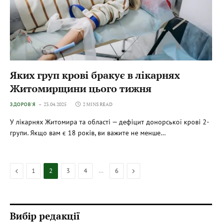
Яких груп крові бракує в лікарнях
Житомирщини цього тижня
ЗДОРОВ'Я
23.04.2025
2 MINS READ
У лікарнях Житомира та області — дефіцит донорської крові 2-
групи. Якщо вам є 18 років, ви важите не менше…
Previous
…
Next
1
2
3
4
6
Вибір редакції