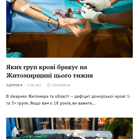
Яких груп крові бракує на
Житомирщині цього тижня
ЗДОРОВ'Я
27.05.2025
3 MINS READ
В лікарнях Житомира та області — дефіцит донорської крові 1-
та 3+ групи. Якщо вам є 18 років, ви важите…