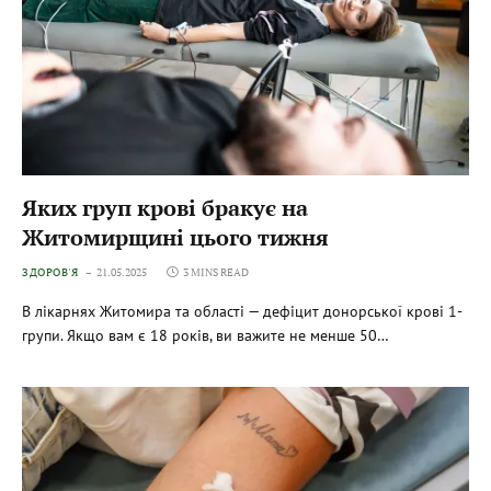
Яких груп крові бракує на
Житомирщині цього тижня
ЗДОРОВ'Я
21.05.2025
3 MINS READ
В лікарнях Житомира та області — дефіцит донорської крові 1-
групи. Якщо вам є 18 років, ви важите не менше 50…