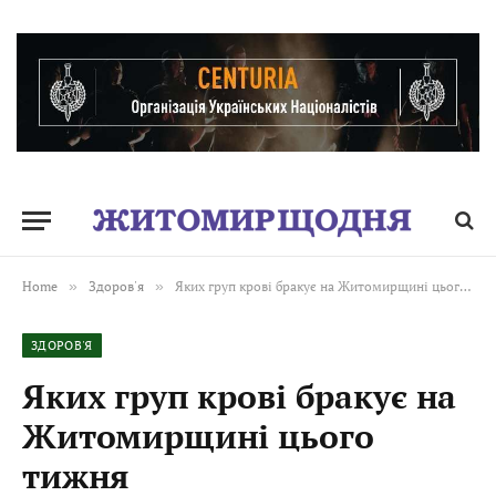
Home
»
Здоров'я
»
Яких груп крові бракує на Житомирщині цього тижня
ЗДОРОВ'Я
Яких груп крові бракує на
Житомирщині цього
тижня