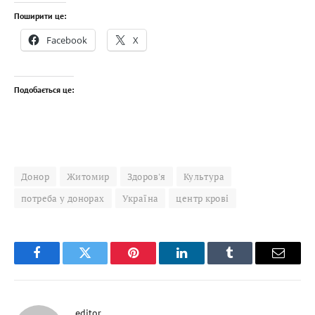
Поширити це:
Facebook
X
Подобається це:
Донор
Житомир
Здоров'я
Культура
потреба у донорах
Україна
центр крові
Facebook
Twitter
Pinterest
LinkedIn
Tumblr
Email
editor