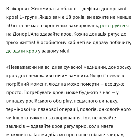
В лікарнях Житомира та області — дефіцит донорської
крові 1- групи. Якщо вам є 18 років, ви важите не менше
50 кг та не маєте хронічних захворювань,
реєструйтеся
на ДонорUA та здавайте кров. Кожна донація рятує до
трьох життів! В особистому кабінеті ви одразу побачите,
де здати кров
у вашому місті.
«Незважаючи на всі дива сучасної медицини, донорську
кров досі неможливо нічим замінити. Якщо її немає в
потрібний момент, людина може померти — все дуже
просто. Потребувати крові може будь-хто з нас — у
випадку російського обстрілу, нещасного випадку,
термінової чи планової операції, пологів, онкологічного
чи іншого тяжкого захворювання. Тож не чекайте
закликів — здавайте кров регулярно, коли маєте
можливість. Так ми дбаємо про наше спільне завтра», —