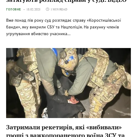
ГОЛОВНЕ
18.02.2025
1 MIN READ
Вже понад пів року суд розглядає справу «Коростишівської
банди», яку викрили СБУ та Нацполіція. На рахунку членів
угрупування вбивство учасника…
Затримали рекетирів, які «вибивали»
гроші з важкопораненого воїна ЗСУ та