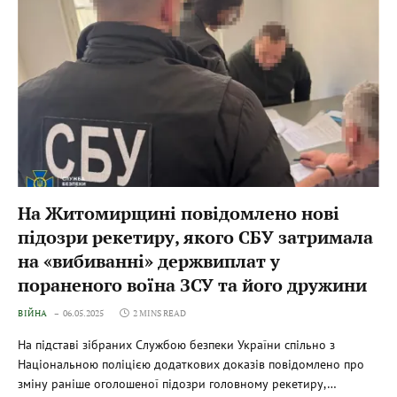
На Житомирщині повідомлено нові
підозри рекетиру, якого СБУ затримала
на «вибиванні» держвиплат у
пораненого воїна ЗСУ та його дружини
ВІЙНА
06.05.2025
2 MINS READ
На підставі зібраних Службою безпеки України спільно з
Національною поліцією додаткових доказів повідомлено про
зміну раніше оголошеної підозри головному рекетиру,…