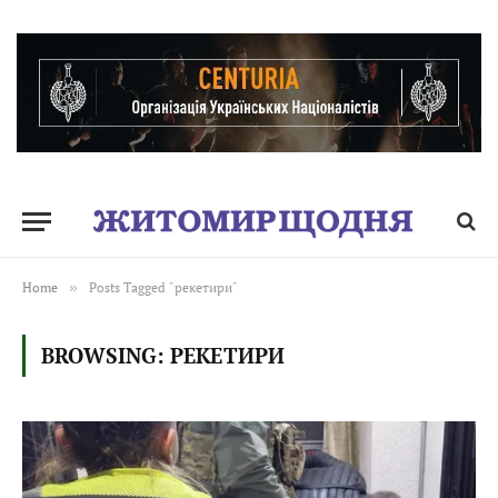
Home
»
Posts Tagged "рекетири"
BROWSING:
РЕКЕТИРИ