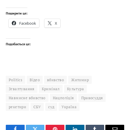
Поширити це:
Facebook
X
Подобається це:
Politics
Відео
вбивство
Житомир
Згвалтування
Кримінал
Культура
Навмисне вбивство
Нацполіція
Правосуддя
рекетири
СБУ
суд
Україна