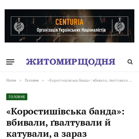
Home
»
Головне
»
«Коростишівська банда»: вбивали, ґвалтували й катували, а зараз затягують розгляд справи у суді. ВІДЕО
ГОЛОВНЕ
«Коростишівська банда»:
вбивали, ґвалтували й
катували, а зараз