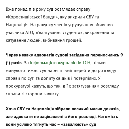
Вже понад пів року суд розглядає справу
«Коростишівської банди», яку викрили СБУ та
Нацполіція. На рахунку членів угрупування вбивство
учасника АТО, зґвалтування студенток, викрадення та
катування людей, вибивання грошей.
Через неявку адвокатів судові засідання переносились 9
(!) разів.
За
інформацією журналістів ТСН
, тільки
минулого тижня суд нарешті зміг перейти до розгляду
справи по суті та допиту свідків і потерпілих. У
прокуратурі кажуть, що такі дії є затягуванням розгляду
справи зі сторони захисту.
Хоча СБУ та Нацполіція зібрали великий масив доказів,
але адвокати не зацікавлені в його розгляді. Натомість
вони усіляко тягнуть час – «завалюють» суд