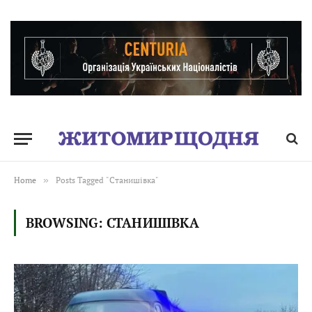
Home
»
Posts Tagged "Станишівка"
BROWSING:
СТАНИШІВКА