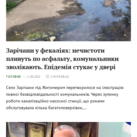
Зарічани у фекаліях: нечистоти
пливуть по асфальту, комунальники
зволікають. Епідемія стукає у двері
ГОЛОВНЕ
11.08.2025
2 MINS READ
Село Зарічани під Житомиром перетворилося на ілюстрацію
повної безвідповідальності комунальників. Через зупинку
роботи каналізаційно-насосної станції, що роками
обслуговувала кілька багатоповерхівок,…