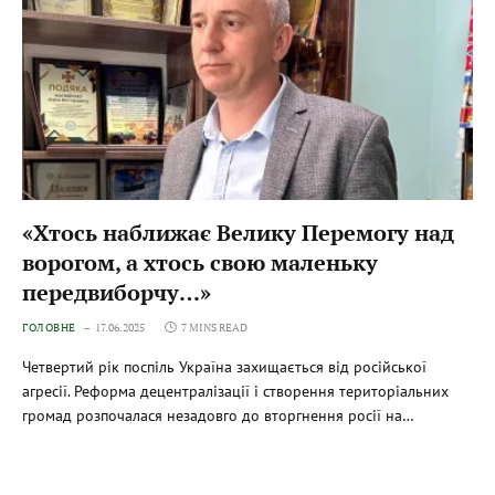
«Хтось наближає Велику Перемогу над
ворогом, а хтось свою маленьку
передвиборчу…»
ГОЛОВНЕ
17.06.2025
7 MINS READ
Четвертий рік поспіль Україна захищається від російської
агресії. Реформа децентралізації і створення територіальних
громад розпочалася незадовго до вторгнення росії на…