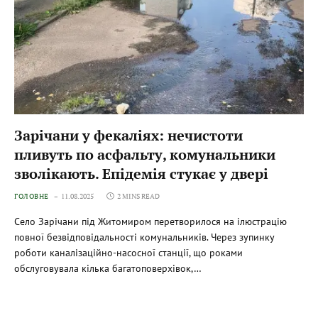
Зарічани у фекаліях: нечистоти
пливуть по асфальту, комунальники
зволікають. Епідемія стукає у двері
ГОЛОВНЕ
11.08.2025
2 MINS READ
Село Зарічани під Житомиром перетворилося на ілюстрацію
повної безвідповідальності комунальників. Через зупинку
роботи каналізаційно-насосної станції, що роками
обслуговувала кілька багатоповерхівок,…